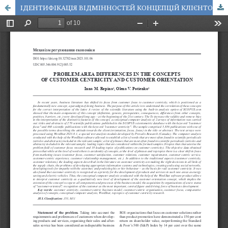
ІДЕНТИФІКАЦІЯ ВІДМІННОСТЕЙ КОНЦЕПЦІЙ КЛІЄНТОЦЕНТРИЧНОСТІ ТА КЛІЄНТООРІЄНТОВАНОСТІ