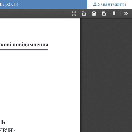
 ПІДХОДИ
Завантажити