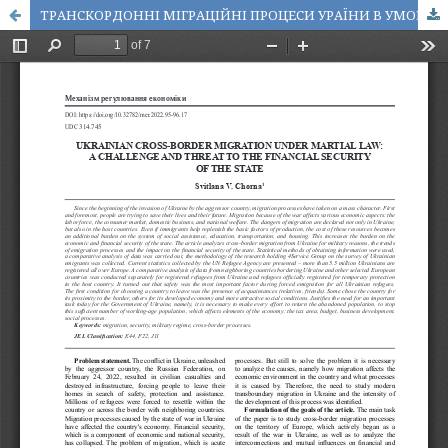
ТРАНСКОРДОННІ МІГРАЦІЙНІ ПРОЦЕСИ УРАЇНИ В УМОВАХ ВОЄННОГО СТАНУ: ВИКЛИК ТА ЗАГРОЗА ДЛЯ ФІНАНСОВОЇ БЕЗПЕКИ ДЕРЖАВИ