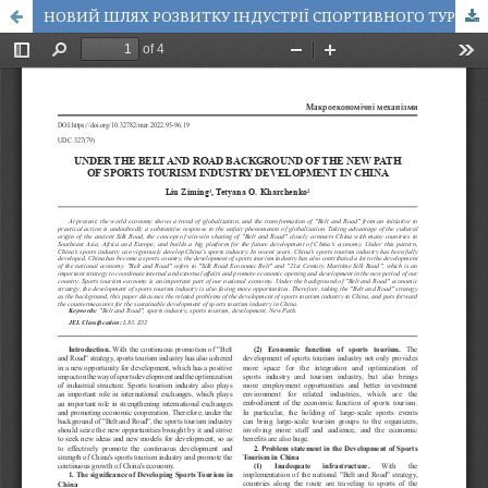
НОВИЙ ШЛЯХ РОЗВИТКУ ІНДУСТРІЇ СПОРТИВНОГО ТУРИЗМУ В КИТАЇ З УРАХУВАННЯМ СТРАТЕГІЇ «ПОЯС І ШЛЯХ»