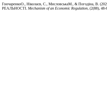
ГончаренкоO., Ніколаєв, С., MисловськаМ., & Погодін
РЕАЛЬНОСТІ.
Mechanism of an Economic Regulation
, (2(88), 48