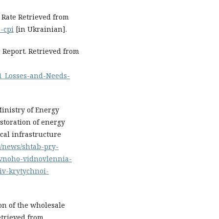
 Rate Retrieved from
-cpi
[in Ukrainian].
 Report. Retrieved from
1_Losses-and-Needs-
Ministry of Energy
storation of energy
ical infrastructure
a/news/shtab-pry-
vnoho-vidnovlennia-
iv-krytychnoi-
on of the wholesale
Retrieved from