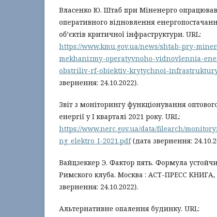
Власенко Ю. Штаб при Міненерго опрацюва
оперативного відновлення енергопостачання
об’єктів критичної інфраструктури. URL:
https://www.kmu.gov.ua/news/shtab-pry-mine
mekhanizmy-operatyvnoho-vidnovlennia-ener
obstriliv-rf-obiektiv-krytychnoi-infrastruktur
звернення: 24.10.2022).
Звіт з моніторингу функціонування оптовог
енергії у І кварталі 2021 року. URL:
https://www.nerc.gov.ua/data/filearch/monitor
ng_elektro_I-2021.pdf
(дата звернення: 24.10.2
Вайцзеккер Э. Фактор пять. Формула устойчи
Римского клуба. Москва : АСТ-ПРЕСС КНИГА, 2
звернення: 24.10.2022).
Альтернативне опалення будинку. URL: