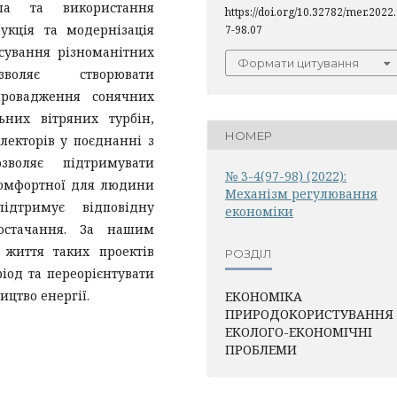
ла та використання
https://doi.org/10.32782/mer.2022
укція та модернізація
7-98.07
осування різноманітних
Формати цитування
зволяє створювати
провадження сонячних
ьних вітряних турбін,
НОМЕР
лекторів у поєднанні з
зволяє підтримувати
№ 3-4(97-98) (2022):
комфортної для людини
Механiзм регулювання
ідтримує відповідну
економiки
постачання. За нашим
життя таких проектів
РОЗДІЛ
іод та переорієнтувати
ицтво енергії.
ЕКОНОМІКА
ПРИРОДОКОРИСТУВАННЯ 
ЕКОЛОГО-ЕКОНОМІЧНІ
ПРОБЛЕМИ