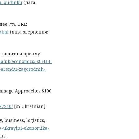
ya-budinku
(дата
ее 7%. URL:
html
(дата звернення:
є попит на оренду
.ua/uk/economics/535414-
a-arendu-zagorodnih-
 Damage Approaches $100
87210/
[in Ukrainian].
, business, logistics,
a-v-ukrayini-ekonomika-
an].