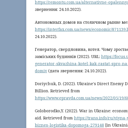
https://remontu.com.ua/alternativne-opalenn
звернення: 24.10.2022).
Автономных домов на столичном рынке мен
https://interfax.com.ua/news/economic/871139.
24.10.2022).
Генератор, свердловина, котел. Чому зроста
заміських будинків (2022). URL:
https://focus
generator-skvazhina-kotel-kak-rastat-spro-n
domiv
(дата звернення: 24.10.2022).
Doriychuk, D. (2022). Ukraine's Direct Enemy
Billion. Retrieved from
https://www.epravda.com.ua/news/2022/05/19/6
Goloborodko,Y. (2022). War in Ukraine: economy
aid. Retrieved from
https://trans.info/ru/viyn
biznes-logistika-dopomoga-279148
[in Ukraini