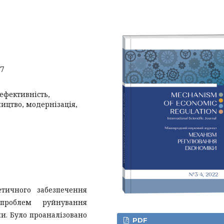
07
ефективність,
ицтво, модернізація,
етичного забезпечення
проблем руйнування
и. Було проаналізовано
PDF