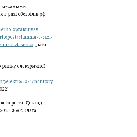
в механізми
 в разі обстрілів рф
nerho-opratsiuvav-
hopostachannia-v-razi-
y-iurii-vlasenko
(дата
о ринку електричної
yng/elektro/2021/monitory
022).
вого роста. Доклад
013. 368 с. (дата