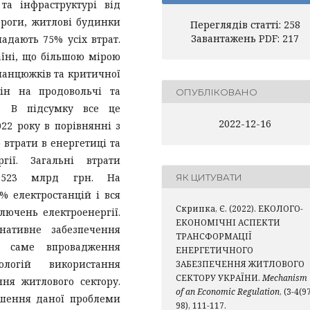
та інфраструктурі від
ороги, житлові будинки
Переглядів статті: 258
Завантажень PDF: 217
адають 75% усіх втрат.
аїні, що більшою мірою
анцюжків та критичної
цін на продовольчі та
ОПУБЛІКОВАНО
и. В підсумку все це
2022-12-16
22 року в порівнянні з
 втрати в енергетиці та
гії. Загальні втрати
ь 523 млрд грн. На
ЯК ЦИТУВАТИ
% електростанцій і вся
Скрипка, Є. (2022). ЕКОЛОГО-
лючень електроенергії.
ЕКОНОМІЧНІ АСПЕКТИ
нативне забезпечення
ТРАНСФОРМАЦІЇ
 А саме впровадження
ЕНЕРГЕТИЧНОГО
ологій використання
ЗАБЕЗПЕЧЕННЯ ЖИТЛОВОГО
СЕКТОРУ УКРАЇНИ.
Mechanism
ня житлового сектору.
of an Economic Regulation
, (3-4(9
ішення даної проблеми
98), 111-117.