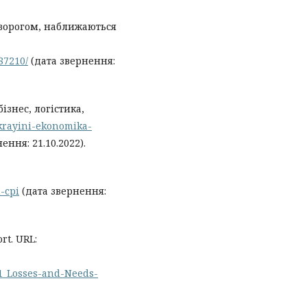
 ворогом, наближаються
87210/
(дата звернення:
ізнес, логістика,
ukrayini-ekonomika-
ення: 21.10.2022).
-cpi
(дата звернення:
rt. URL:
1_Losses-and-Needs-