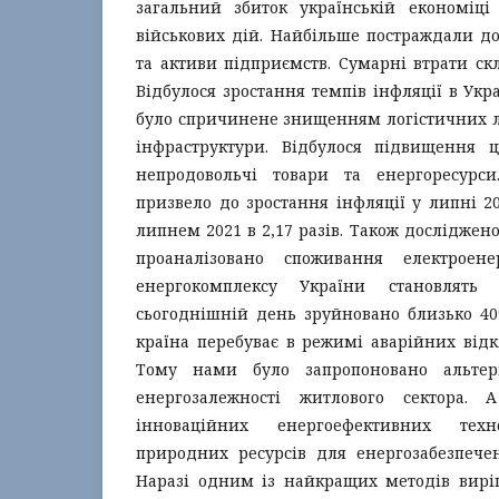
загальний збиток українській економіці 
військових дій. Найбільше постраждали д
та активи підприємств. Сумарні втрати скл
Відбулося зростання темпів інфляції в Укр
було спричинене знищенням логістичних л
інфраструктури. Відбулося підвищення 
непродовольчі товари та енергоресурс
призвело до зростання інфляції у липні 20
липнем 2021 в 2,17 разів. Також досліджено
проаналізовано споживання електроенер
енергокомплексу України становлят
сьогоднішній день зруйновано близько 40
країна перебуває в режимі аварійних відк
Тому нами було запропоновано альтер
енергозалежності житлового сектора.
інноваційних енергоефективних техн
природних ресурсів для енергозабезпечен
Наразі одним із найкращих методів вир