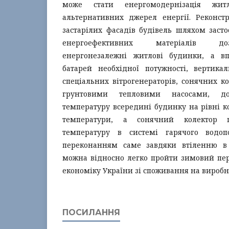
може стати енергомодернізація жит
альтернативних джерел енергії. Реконстр
застарілих фасадів будівель шляхом заст
енергоефективних матеріалів до
енергонезалежні житлові будинки, а в
батарей необхідної потужності, вертикал
спеціальних вітрогенераторів, сонячних ко
грунтовими тепловими насосами, до
температуру всередині будинку на рівні 
температури, а сонячний колектор п
температуру в системі гарячого водо
переконанням саме завдяки втіленню в 
можна відносно легко пройти зимовий пер
економіку України зі споживання на виробн
ПОСИЛАННЯ