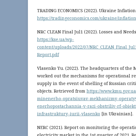
TRADING ECONOMICS (2022). Ukraine Inflation
https://tradingeconomics.com/ukraine/inflation
NRC CLEAN Final Jul1 (2022). Losses and Needs
https://kse.ua/wp-
content/uploads/2022/07/NRC_CLEAN_Final_Jul
Report.pdf
Vlasenko Yu. (2022). The headquarters of the 
worked out the mechanisms for operational re
supply in the event of shelling of Russian crit
objects. Retrieved from
https://www.kmu.gov.u
minenerho-opratsiuvav-mekhanizmy-operaty
enerhopostachannia-v-razi-obstriliv-rf-obiekt
infrastruktury-iurii-vlasenko
[in Ukrainian].
NERC (2021). Report on monitoring the operati
electricity market in the 1st quarter of 2021. 