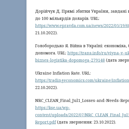
Дорійчук Д. Прямі збитки України, завдані
до 100 мільярдів доларів. URL:
https://www.epravda.com.ua/news/2022/05/19/6
21.10.2022).
Голобородько Я. Війна в Україні: економіка, б
допомога. URL:
https://trans.info/ru/viyna-v-
biznes-logistika-dopomoga-279148
(дата зверн
Ukraine Inflation Rate. URL:
https://tradingeconomics.com/ukraine/inflation
22.10.2022).
NRC_CLEAN_Final_Jul1_Losses-and-Needs-Repo
https://kse.ua/wp-
content/uploads/2022/07/NRC_CLEAN_Final_Jul
Report.pdf
(дата звернення: 23.10.2022).