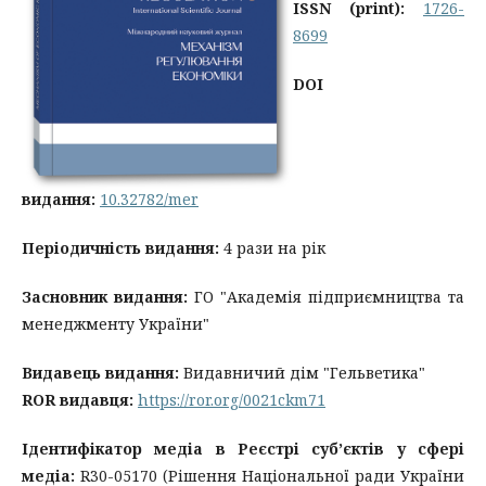
ISSN
(print):
1726-
8699
DOI
видання:
10.32782/mer
Періодичність видання:
4 рази на рік
Засновник видання:
ГО "Академія підприємництва та
менеджменту України"
Видавець видання:
Видавничий дім "Гельветика"
ROR видавця:
https://ror.org/0021ckm71
Ідентифікатор медіа в Реєстрі суб’єктів у сфері
медіа:
R30-05170 (Рішення Національної ради України