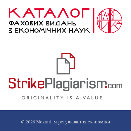
© 2026 Механiзм регулювання економiки