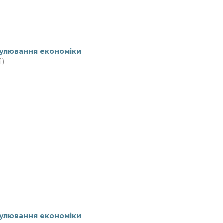
гулювання економiки
4)
гулювання економiки