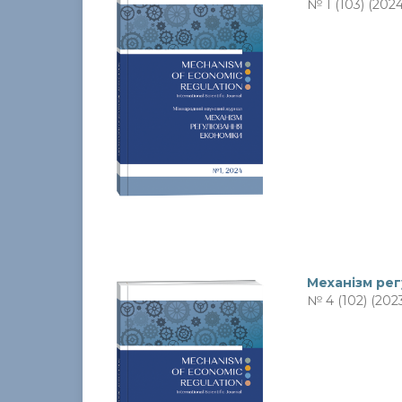
№ 1 (103) (2024
Механiзм ре
№ 4 (102) (202