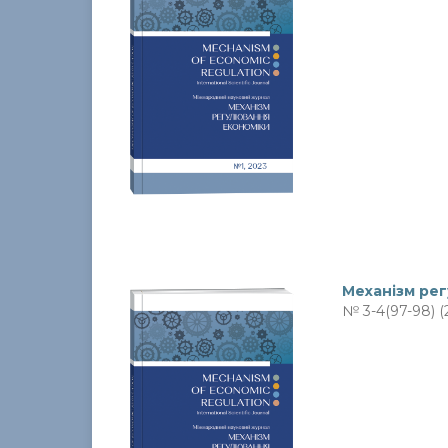
Механiзм ре
№ 3-4(97-98) (