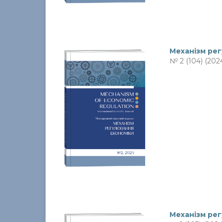
Механiзм ре
№ 2 (104) (202
Механiзм ре