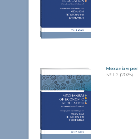
Механiзм ре
№ 1-2 (2025)