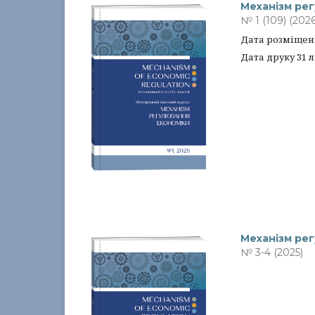
Механiзм ре
№ 1 (109) (2026
Дата розміщенн
Дата друку 31 
Механiзм ре
№ 3-4 (2025)