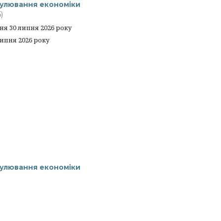
гулювання економiки
)
я 30 липня 2026 року
липня 2026 року
гулювання економiки