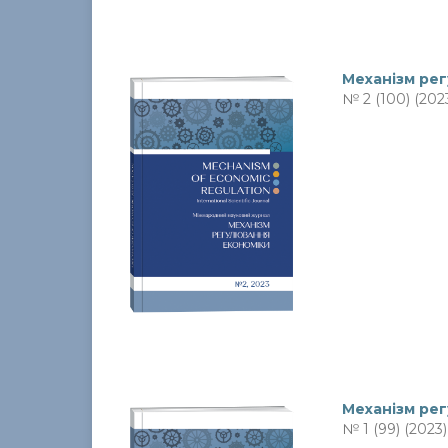
Механiзм ре
№ 2 (100) (202
Механiзм ре
№ 1 (99) (2023)