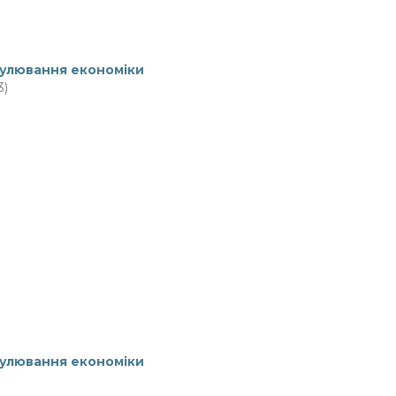
гулювання економiки
3)
гулювання економiки