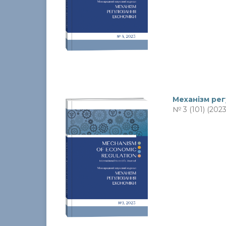
Механiзм ре
№ 3 (101) (2023