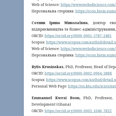
Web of Science:
https://www.webofscience.com
Персональна сторінка:
https://econ.biem.su
Сотник Ірина Миколаївна
, доктор ек
підприємництва та бізнес-адміністрування
ORCID:
https://orcid.org/0000-0001-5787-2481
Scopus:
https://www.scopus.com/authid/detail
Web of Science:
https://www.webofscience.com
Персональна сторінка:
https://econ.biem.sum
Rytis Krusinskas
, PhD, Professor, Head of De
ORCID:
https://orcid.org/0000-0002-0964-588X
Scopus:
https://www.scopus.com/authid/detail
Personal Web Page:
https://en.ktu.edu/scientis
Emmanuel Kwesi Boon,
PhD, Professor, D
Development (Ghana)
ORCID:
https://orcid.org/0000-0002-1046-7822