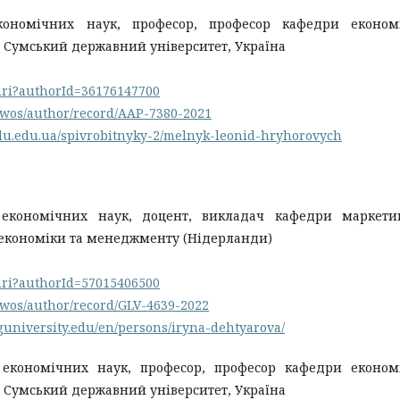
кономічних наук, професор, професор кафедри економi
, Сумський державний університет, Україна
.uri?authorId=36176147700
/wos/author/record/AAP-7380-2021
mdu.edu.ua/spivrobitnyky-2/melnyk-leonid-hryhorovych
 економічних наук, доцент, викладач кафедри маркетин
а економіки та менеджменту (Нідерланди)
.uri?authorId=57015406500
/wos/author/record/GLV-4639-2022
rguniversity.edu/en/persons/iryna-dehtyarova/
 економічних наук, професор, професор кафедри економ
, Сумський державний університет, Україна