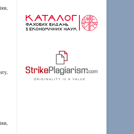
ки,
гу,
iки,