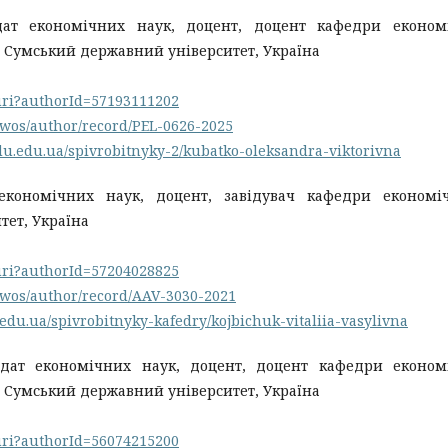
дат економічних наук, доцент, доцент кафедри економі
, Сумський державний університет, Україна
.uri?authorId=57193111202
/wos/author/record/PEL-0626-2025
du.edu.ua/spivrobitnyky-2/kubatko-oleksandra-viktorivna
економічних наук, доцент, завідувач кафедри економiч
тет, Україна
.uri?authorId=57204028825
/wos/author/record/AAV-3030-2021
.edu.ua/spivrobitnyky-kafedry/kojbichuk-vitaliia-vasylivna
идат економічних наук, доцент, доцент кафедри економ
, Сумський державний університет, Україна
.uri?authorId=56074215200