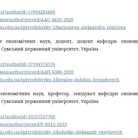
.uri?authorId=57094201600
/wos/author/record/AAO-4820-2020
du.edu.ua/spivrobitnyky-2/karintseva-oleksandra-ivanivna
т економічних наук, доцент, доцент кафедри економі
, Сумський державний університет, Україна
.uri?authorId=57194574570
/wos/author/record/AAH-8388-2020
du.edu.ua/spivrobitnyky-2/kovalov-bohdan-leonidovych
 економічних наук, професор, завідувач кафедри економ
, Сумський державний університет, Україна
.uri?authorId=55537257700
/wos/author/record/P-8515-2019
du.edu.ua/spivrobitnyky-2/kubatko-oleksandr-vasylovych