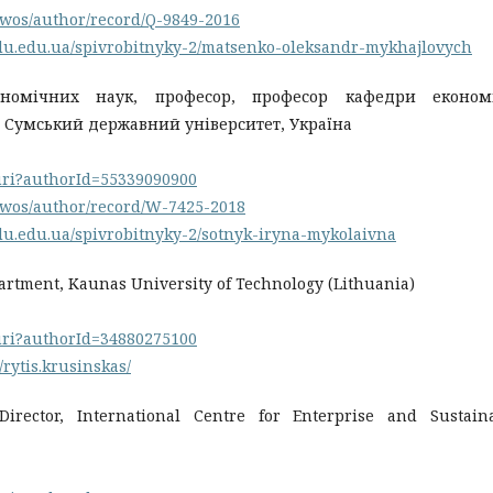
/wos/author/record/Q-9849-2016
mdu.edu.ua/spivrobitnyky-2/matsenko-oleksandr-mykhajlovych
ономічних наук, професор, професор кафедри економi
, Сумський державний університет, Україна
.uri?authorId=55339090900
/wos/author/record/W-7425-2018
du.edu.ua/spivrobitnyky-2/sotnyk-iryna-mykolaivna
partment, Kaunas University of Technology (Lithuania)
.uri?authorId=34880275100
t/rytis.krusinskas/
irector, International Centre for Enterprise and Sustain