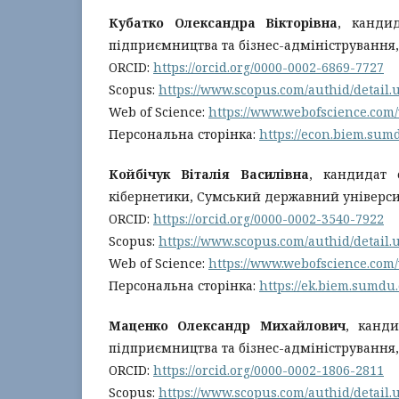
Кубатко Олександра Вікторівна
, канди
підприємництва та бізнес-адміністрування
ORCID:
https://orcid.org/0000-0002-6869-7727
Scopus:
https://www.scopus.com/authid/detail
Web of Science:
https://www.webofscience.com
Персональна сторінка:
https://econ.biem.sum
Койбічук Віталія Василівна
, кандидат 
кібернетики, Сумський державний універси
ORCID:
https://orcid.org/0000-0002-3540-7922
Scopus:
https://www.scopus.com/authid/detail
Web of Science:
https://www.webofscience.com
Персональна сторінка:
https://ek.biem.sumdu
Маценко Олександр Михайлович
, канд
підприємництва та бізнес-адміністрування
ORCID:
https://orcid.org/0000-0002-1806-2811
Scopus:
https://www.scopus.com/authid/detail