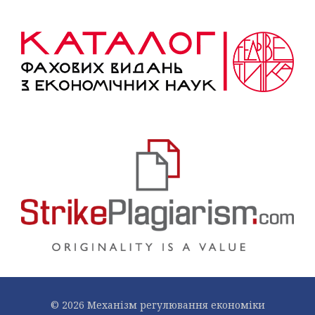
© 2026 Механiзм регулювання економiки