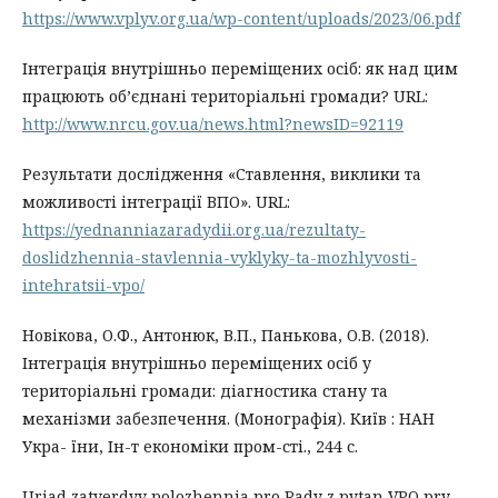
https://www.vplyv.org.ua/wp-content/uploads/2023/06.pdf
Інтеграція внутрішньо переміщених осіб: як над цим
працюють об’єднані територіальні громади? URL:
http://www.nrcu.gov.ua/news.html?newsID=92119
Результати дослідження «Ставлення, виклики та
можливості інтеграції ВПО». URL:
https://yednanniazaradydii.org.ua/rezultaty-
doslidzhennia-stavlennia-vyklyky-ta-mozhlyvosti-
intehratsii-vpo/
Новікова, О.Ф., Антонюк, В.П., Панькова, О.В. (2018).
Інтеграція внутрішньо переміщених осіб у
територіальні громади: діагностика стану та
механізми забезпечення. (Монографія). Київ : НАН
Укра- їни, Ін-т економіки пром-сті., 244 с.
Uriad zatverdyv polozhennia pro Rady z pytan VPO pry