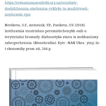
https://yednanniazaradydii.org.ua/rezultaty-
doslidzhennia-stavlennia-vyklyky-ta-mozhlyvosti-
intehratsii-vpo/
Novikova, O.F., Antoniuk, V.P., Pankova, O.V. (2018).
Intehratsiia vnutrishno peremishchenykh osib u
terytorialni hromady: diahnostyka stanu ta mekhanizmy
zabezpechennia. (Monohrafiia). Kyiv : NAN Ukra- yiny, In-
t ekonomiky prom-sti, 244 p.