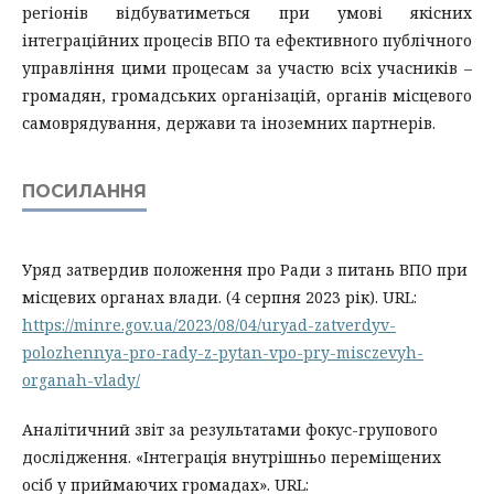
регіонів відбуватиметься при умові якісних
інтеграційних процесів ВПО та ефективного публічного
управління цими процесам за участю всіх учасників –
громадян, громадських організацій, органів місцевого
самоврядування, держави та іноземних партнерів.
ПОСИЛАННЯ
Уряд затвердив положення про Ради з питань ВПО при
місцевих органах влади. (4 серпня 2023 рік). URL:
https://minre.gov.ua/2023/08/04/uryad-zatverdyv-
polozhennya-pro-rady-z-pytan-vpo-pry-misczevyh-
organah-vlady/
Аналітичний звіт за результатами фокус-групового
дослідження. «Інтеграція внутрішньо переміщених
осіб у приймаючих громадах». URL: