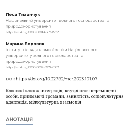
Леся Тихончук
Національний університет водного господарства та
природокористування
https://orcid.org/0000-0001-6807-8232
Марина Боровик
Інститут післядипломної освіти Національного
університету водного господарства та
природокористування
https://orcid.org/0009-0007-6774-6359
https://doi.org/10.32782/mer.2023.101.07
DOI:
інтеграція, внутрішньо переміщені
Ключові слова:
особи, приймаючі громади, зайнятість, соціокультурна
адаптація, міжкультурна взаємодія
АНОТАЦІЯ