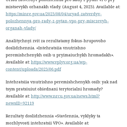
mistsevykh orhanakh vlady. (August 4, 2023). Available at:
https://minre.gov.ua/2023/08/04/uryad-zatverdyv-
polozhennya-pro-rady-z-pytan-vpo-pry-misczevyh-
organah-vlady/
Analitychnyi zvit za rezultatamy fokus-hrupovoho
doslidzhennia. «Intehratsiia vnutrishno
peremishchenykh osib u pryimaiuchykh hromadakh».
Available at:
https://www.vplyv.org.ua/wp-
content/uploads/2023/06.pdf
Intehratsiia vnutrishno peremishchenykh osib: yak nad
tsym pratsiuiut obiednani terytorialni hromady?
Available at:
http://www.nrcu.gov.ua/news.html?
newsID=92119
Rezultaty doslidzhennia «Stavlennia, vyklyky ta
mozhlyvosti intehratsii VPO». Available at: