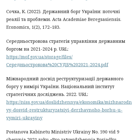
Сочка, К. (2022). Державний борг України: поточні
реалії та проблеми. Аcta Academiae Beregsasiensis.
Economics, 1(2), 172–183.
Середньострокова стратегія управління державним
боргом на 2021-2024 р. URL:
https://mof.gov.ua/storage/files/
Середньострокова%20СУДБ%202021-2024.pdf
Міжнародний досвід реструктуризації державного
боргу у вимірі України. Національний інститут
стратегічних досліджень. 2022. URL:
https://niss.gov.ua/doslidzhennya/ekonomika/mizhnarodn
yy-dosvid-restrukturyzatsiyi-derzhavnoho-borhu-u-
vymiri-ukrayiny
Postanova Kabinetu Ministriv Ukrainy No. 590 vid 9
chervnia 2021 roku «Pro zatverdzhennia Poriadku