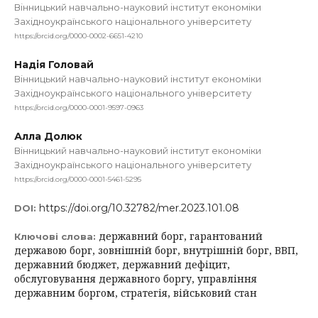
Вінницький навчально-науковий інститут економіки
Західноукраїнського національного університету
https://orcid.org/0000-0002-6651-4210
Надія Головай
Вінницький навчально-науковий інститут економіки
Західноукраїнського національного університету
https://orcid.org/0000-0001-9597-0963
Алла Долюк
Вінницький навчально-науковий інститут економіки
Західноукраїнського національного університету
https://orcid.org/0000-0001-5461-5295
https://doi.org/10.32782/mer.2023.101.08
DOI:
державний борг, гарантований
Ключові слова:
державою борг, зовнішній борг, внутрішній борг, ВВП,
державний бюджет, державний дефіцит,
обслуговування державного боргу, управління
державним боргом, стратегія, військовий стан