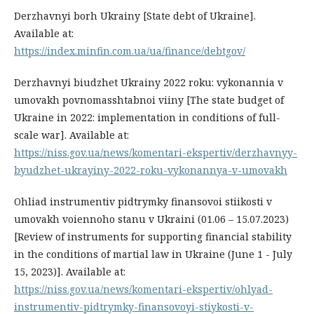
Derzhavnyi borh Ukrainy [State debt of Ukraine].
Available at:
https://index.minfin.com.ua/ua/finance/debtgov/
Derzhavnyi biudzhet Ukrainy 2022 roku: vykonannia v
umovakh povnomasshtabnoi viiny [The state budget of
Ukraine in 2022: implementation in conditions of full-
scale war]. Available at:
https://niss.gov.ua/news/komentari-ekspertiv/derzhavnyy-
byudzhet-ukrayiny-2022-roku-vykonannya-v-umovakh
Ohliad instrumentiv pidtrymky finansovoi stiikosti v
umovakh voiennoho stanu v Ukraini (01.06 – 15.07.2023)
[Review of instruments for supporting financial stability
in the conditions of martial law in Ukraine (June 1 - July
15, 2023)]. Available at:
https://niss.gov.ua/news/komentari-ekspertiv/ohlyad-
instrumentiv-pidtrymky-finansovoyi-stiykosti-v-