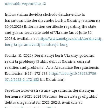
umovakh-voyennoho-13
Informatsiina dovidka shchodo derzhavnoho ta
harantovanoho derzhavnoho borhu Ukrainy (stanom na
30.06.2023) [Information certificate regarding the state
and guaranteed state debt of Ukraine (as of June 30,
2023)]. Available at:
https://www.mof.gov.ua/uk/derzhavnij-
borg-ta-garantovanij-derzhavju-borg
Sochka, K. (2022). Derzhavnyi borh Ukrainy: potochni
realii ta problemy [Public debt of Ukraine: current
realities and problems]. Аcta Academiae Beregsasiensis.
Economics, 1(22). 172–183.
https://doi.org/10.58423/2786-
6742/2022-2-172-183
[in Ukrainian].
Serednostrokova stratehiia upravlinnia derzhavnym
borhom na 2021-2024 [Medium-term strategy of public
debt management for 2021-2024]. Available at: