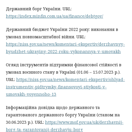
Державний борг України. URL:
https://index.minfin.com.ua/ua/finance/debtgov/
Державний бюджет України 2022 року: виконання в
умовах повномасштабної війни. URL:
https://niss.gov.ua/news/komentari-ekspertiv/derzhavnyy-
byudzhet-ukrayiny-2022-roku-vykonannya-v-umovakh
Огляд інструментів підтримки фінансової стійкості в
умовах воєнного стану в Україні (01.06 – 15.07.2023 р.).
URL:
https://niss.gov.ua/news/komentari-ekspertiv/ohlyad-
instrumentiv-pidtrymky-finansovoyi-stiykosti-v-
umovakh-voyennoho-13
Інформаційна довідка щодо державного та
гарантованого державного боргу України (станом на
30.06.2023 р.). URL:
https://www.mof.gov.ua/uk/derzhavnij-
borg-ta-garantovanij-derzhavju-borg