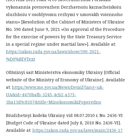
vykonannia povnovazhen Derzhavnoiu kaznacheiskoiu
sluzhboiu v osoblyvomu rezhymi v umovakh voiennoho
stanu» [Resolution of the Cabinet of Ministers of Ukraine
No. 590 dated June 9, 2021 «On approval of the Procedure
for the exercise of powers by the State Treasury Service
in a special regime under martial law»]. Available at:
https://zakon.rada.gov.ua/laws/show/590-2021-
%D0%BF#Text
Ofitsiinyi sait Ministerstva ekonomiky Ukrainy [Official
website of the Ministry of Economy of Ukraine]. Available
at:
https://www.me.gov.ua/News/Detail?lang=uk-
UA&id=4470bafb-5243-4cb2-a573-
5ba15d9c8107&title=MinekonomikiPoperedno
Biudzhetnyi kodeks Ukrainy vid 08.07.2010 r. No. 2456-VI
[Budget Code of Ukraine dated July 8, 2010 No. 2456-VI].
Available at:
https://zakon.rada.gov.ua/laws/main/2456-17