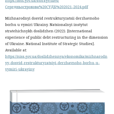
https://mof.gov.ua/storage/files/
Середньострокова%20СУДБ%202021-2024.pdf
Mizhnarodnyi dosvid restrukturyzatsii derzhavnoho
borhu u vymiri Ukrainy. Natsionalnyi instytut
stratehichnykh doslidzhen (2022). [International
experience of public debt restructuring in the dimension
of Ukraine. National Institute of Strategic Studies].
Available at:
https://niss.gov.ua/doslidzhennya/ekonomika/mizhnarodn
yy-dosvid-restrukturyzatsiyi-derzhavnoho-borhu-u-
vymiri-ukrayiny