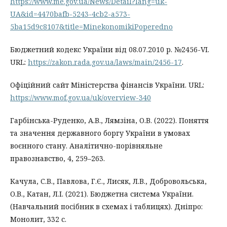
https://www.me.gov.ua/News/Detail?lang=uk-
UA&id=4470bafb-5243-4cb2-a573-
5ba15d9c8107&title=MinekonomikiPoperedno
Бюджетний кодекс України від 08.07.2010 р. №2456-VІ.
URL:
https://zakon.rada.gov.ua/laws/main/2456-17
.
Офіційний сайт Міністерства фінансів України. URL:
https://www.mof.gov.ua/uk/overview-340
Гарбінська-Руденко, А.В., Лямзіна, О.В. (2022). Поняття
та значення державного боргу України в умовах
воєнного стану. Аналітично-порівняльне
правознавство, 4, 259–263.
Качула, С.В., Павлова, Г.Є., Лисяк, Л.В., Добровольська,
О.В., Катан, Л.І. (2021). Бюджетна система України.
(Навчальний посібник в схемах і таблицях). Дніпро:
Монолит, 332 с.