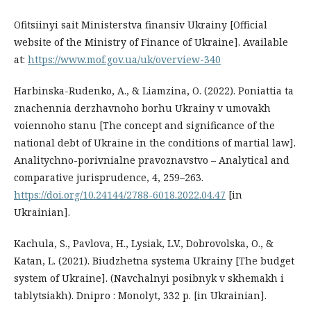
Ofitsiinyi sait Ministerstva finansiv Ukrainy [Official
website of the Ministry of Finance of Ukraine]. Available
at:
https://www.mof.gov.ua/uk/overview-340
Harbinska-Rudenko, A., & Liamzina, O. (2022). Poniattia ta
znachennia derzhavnoho borhu Ukrainy v umovakh
voiennoho stanu [The concept and significance of the
national debt of Ukraine in the conditions of martial law].
Analitychno-porivnialne pravoznavstvo – Analytical and
comparative jurisprudence, 4, 259–263.
https://doi.org/10.24144/2788-6018.2022.04.47
[in
Ukrainian].
Kachula, S., Pavlova, H., Lysiak, L.V., Dobrovolska, O., &
Katan, L. (2021). Biudzhetna systema Ukrainy [The budget
system of Ukraine]. (Navchalnyi posibnyk v skhemakh i
tablytsiakh). Dnipro : Monolyt, 332 p. [in Ukrainian].