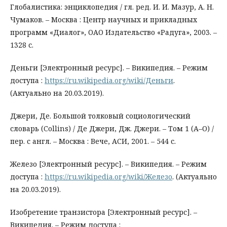
Глобалистика: энциклопедия / гл. ред. И. И. Мазур, А. Н.
Чумаков. – Москва : Центр научных и прикладных
программ «Диалог», ОАО Издательство «Радуга», 2003. –
1328 с.
Деньги [Электронный ресурс]. – Википедия. – Режим
доступа :
https://ru.wikipedia.org/wiki/Деньги
.
(Актуально на 20.03.2019).
Джери, Де. Большой толковый социологический
словарь (Collins) / Де Джери, Дж. Джери. – Том 1 (А–О) /
пер. с англ. – Москва : Вече, АСИ, 2001. – 544 с.
Железо [Электронный ресурс]. – Википедия. – Режим
доступа :
https://ru.wikipedia.org/wiki/Железо
. (Актуально
на 20.03.2019).
Изобретение транзистора [Электронный ресурс]. –
Википедия. – Режим доступа :