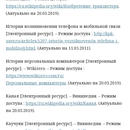
https://ru.wikipedia.org/wiki/Изобретение_транзистора
.
(Актуально на 20.03.2019).
История возникновения телефона и мобильной связи
[Электронный ресурс]. – Режим доступа :
http://kpk-
user.ru/articles/1207-istorija-vozniknovenija-telefona-i-
mobilnojj.html
. (Актуально на 11.05.2011).
История персональных компьютеров [Электронный
ресурс]. – Wikizero. – Режим доступа :
https://www.wikizero.com/ru/
Персональные_компьютеры
. (Актуально на 20.03.2019).
Канал [Электронный ресурс]. – Википедия. – Режим
доступа :
https://ru.wikipedia.org/wiki/Канал
. (Актуально
на 20.03.2019).
Каучуки [Электронный ресурс]. – Википедия. – Режим