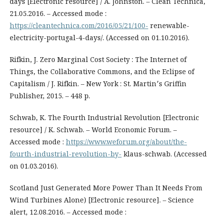
days [Electronic resource] / A. Johnston. – Clean Technica,
21.05.2016. – Accessed mode :
https://cleantechnica.com/2016/05/21/100-
renewable-
electricity-portugal-4-days/. (Accessed on 01.10.2016).
Rifkin, J. Zero Marginal Cost Society : The Internet of
Things, the Collaborative Commons, and the Eclipse of
Capitalism / J. Rifkin. – New York : St. Martin׳s Griffin
Publisher, 2015. – 448 p.
Schwab, K. The Fourth Industrial Revolution [Electronic
resource] / K. Schwab. – World Economic Forum. –
Accessed mode :
https://www.weforum.org/about/the-
fourth-industrial-revolution-by-
klaus-schwab. (Accessed
on 01.03.2016).
Scotland Just Generated More Power Than It Needs From
Wind Turbines Alone) [Electronic resource]. – Science
alert, 12.08.2016. – Accessed mode :