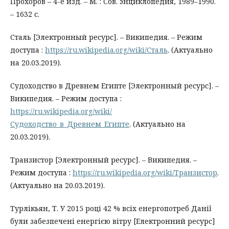
Прохоров – 4-е изд. – М. : Сов. энциклопедия, 1989–1990.
– 1632 с.
Сталь [Электронный ресурс]. – Википедия. – Режим
доступа :
https://ru.wikipedia.org/wiki/Сталь
. (Актуально
на 20.03.2019).
Судоходство в Древнем Египте [Электронный ресурс]. –
Википедия. – Режим доступа :
https://ru.wikipedia.org/wiki/
Судоходство_в_Древнем_Египте
. (Актуально на
20.03.2019).
Транзистор [Электронный ресурс]. – Википедия. –
Режим доступа :
https://ru.wikipedia.org/wiki/Транзистор
.
(Актуально на 20.03.2019).
Турлікьян, Т. У 2015 році 42 % всіх енергопотреб Данії
були забезпечені енергією вітру [Електронний ресурс]