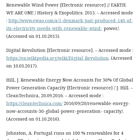
Renewable Wind Power [Electronic resource] // EARTH.
WE ARE ONE / History & Exopolitics. 2015. – Accessed mode
:
http://www.ewao.com/a/1-denmark-just-produced-140-of-
its-electricity-needs-with-renewable-wind-
power/.
(Accessed on 01.10.2015).
Digital Revolution [Electronic resource]. – Accessed mode :
https://en.wikipedia.org/wiki/Digital_Revolution
. (Accessed
on 10.03.2017).
Hill, J. Renewable Energy Now Accounts For 30% Of Global
Power Generation Capacity [Electronic resource] / J. Hill. –
CleanTechnica, 20.09.2016. – Accessed mode :
https://cleantechnica.com/
2016/09/20/renewable-energy-
now-accounts-30-global-power-generation- capacity/.
(Accessed on 01.10.2016).
Johnston, A. Portugal runs on 100 % renewables for 4