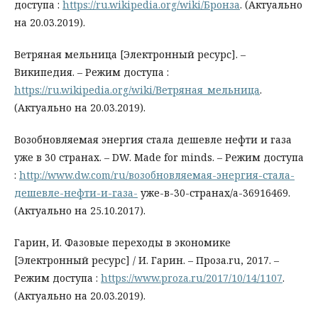
доступа :
https://ru.wikipedia.org/wiki/Бронза
. (Актуально
на 20.03.2019).
Ветряная мельница [Электронный ресурс]. –
Википедия. – Режим доступа :
https://ru.wikipedia.org/wiki/Ветряная_мельница
.
(Актуально на 20.03.2019).
Возобновляемая энергия стала дешевле нефти и газа
уже в 30 странах. – DW. Made for minds. – Режим доступа
:
http://www.dw.com/ru/возобновляемая-энергия-стала-
дешевле-нефти-и-газа-
уже-в-30-странах/a-36916469.
(Актуально на 25.10.2017).
Гарин, И. Фазовые переходы в экономике
[Электронный ресурс] / И. Гарин. – Проза.ru, 2017. –
Режим доступа :
https://www.proza.ru/2017/10/14/1107
.
(Актуально на 20.03.2019).