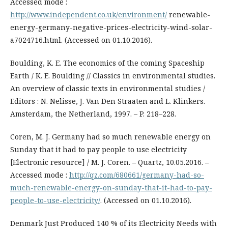
Accessed mode :
http://www.independent.co.uk/environment/
renewable-
energy-germany-negative-prices-electricity-wind-solar-
a7024716.html. (Accessed on 01.10.2016).
Boulding, K. E. The economics of the coming Spaceship
Earth / K. E. Boulding // Classics in environmental studies.
An overview of classic texts in environmental studies /
Editors : N. Nelisse, J. Van Den Straaten and L. Klinkers.
Amsterdam, the Netherland, 1997. – P. 218–228.
Coren, M. J. Germany had so much renewable energy on
Sunday that it had to pay people to use electricity
[Electronic resource] / M. J. Coren. – Quartz, 10.05.2016. –
Accessed mode :
http://qz.com/680661/germany-had-so-
much-renewable-energy-on-sunday-that-it-had-to-pay-
people-to-use-electricity/
. (Accessed on 01.10.2016).
Denmark Just Produced 140 % of its Electricity Needs with