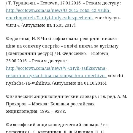
/ Т. Турлікьян. – Ecotown, 17.01.2016. – Режим доступу :
http://ecotown.com.ua/news/U-2015-rotsi-42-vsikh-
enerhopotreb-Daniyi-buly-zabezpecheni-
enerhiyeyu-
vitru-/. (Актуально на 15.05.2017).
Федосенко, Н. В Чилі зафіксована рекордно низька
ціна на сонячну енергію – вдвічі нижча за вугільну
[Електронний ресурс] / Н. Федосенко. – Ecotown,
25.08.2016. – Режим доступа :
http://ecotown.com.ua/news/V-CHyli-zafiksovana-
rekordno-nyzka-tsina-na-sonyachnu-enerhiyu-
vdvichi-
nyzhcha-za-vuhilnu/. (Актуально на 01.10.2016).
Физический энциклопедический словарь / гл. ред. А. М.
Прохоров. – Москва : Большая российская
энциклопедия, 1995. – 928 с.
Философский энциклопедический словарь / гл.
редакция С. С. Аверинцев, Л. Ф. Ильичёв, П. Н.