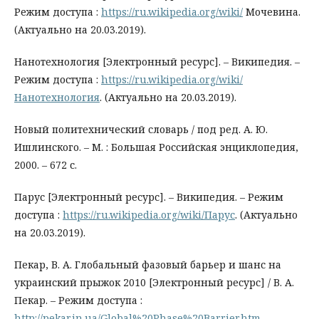
Режим доступа :
https://ru.wikipedia.org/wiki/
Мочевина.
(Актуально на 20.03.2019).
Нанотехнология [Электронный ресурс]. – Википедия. –
Режим доступа :
https://ru.wikipedia.org/wiki/
Нанотехнология
. (Актуально на 20.03.2019).
Новый политехнический словарь / под ред. А. Ю.
Ишлинского. – М. : Большая Российская энциклопедия,
2000. – 672 с.
Парус [Электронный ресурс]. – Википедия. – Режим
доступа :
https://ru.wikipedia.org/wiki/Парус
. (Актуально
на 20.03.2019).
Пекар, В. А. Глобальный фазовый барьер и шанс на
украинский прыжок 2010 [Электронный ресурс] / В. А.
Пекар. – Режим доступа :
http://pekar.in.ua/Global%20Phase%20Barrier.htm
.