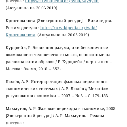
доступа :
https://ru.wikipedia.org/wiki/Каучуки
.
(Актуально на 20.03.2019).
Криптовалюта [Электронный ресурс]. – Википедия. –
Режим доступа :
https://ru.wikipedia.org/wiki/
Криптовалюта
. (Актуально на 20.03.2019).
Курцвейл, Р. Эволюция разума, или бесконечные
возможности человеческого мозга, основанные на
распознавании образов / Р. Курцвейл / пер. с англ. –
Москва : Эксмо, 2018. – 352 с.
Люлёв, А. В. Интерпретация фазовых переходов в
экономических системах / А. В. Люлёв // Механізм
регулювання економіки. – 2007. – № 3. – С. 179–183.
Махмутов, А. Р. Фазовые переходы в экономике, 2008
[Электронный ресурс] / А. Р. Махмутов. – Режим
доступа :