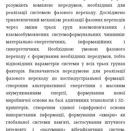
розуміють комплекс передумов, необхідних для
реалізації системою фазового переходу. Досліджено
триалектичний механізм реалізації фазових переходів
через зміни трьох груп взаємопов'язаних і
взаємообумовлених системоформувальних чинників:
матеріально-енергетичних, інформаційних і
синергетичних. Необхідною умовою фазового
переходу є формування необхідних передумов, тобто
відповідних параметрів системи у всіх трьох групах
факторів. Визначаються передумови для реалізації
фазового переходу до постіндустріальної формації:
створення альтернативної енергетики з масовим
акумулюванням енергії, формування нової
виробничої основи на базі адитивних технологій і 3D-
принтерів, створення єдиної («цифрової») основи
використання інформації, формування «хмари» як
глобальної системи пам'яті, застосування штучного
інтелекту і «розумних» кіберфізичних систем,