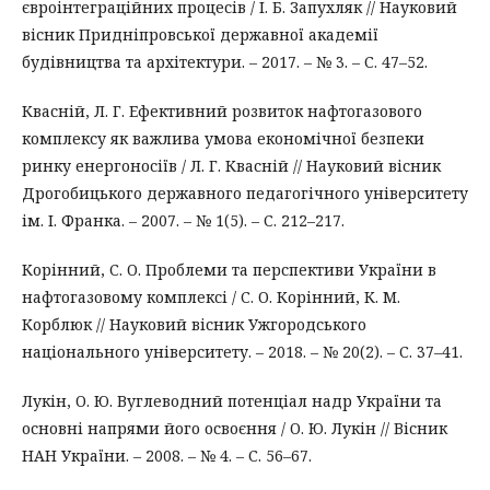
євроінтеграційних процесів / І. Б. Запухляк // Науковий
вісник Придніпровської державної академії
будівництва та архітектури. – 2017. – № 3. – С. 47–52.
Квасній, Л. Г. Ефективний розвиток нафтогазового
комплексу як важлива умова економічної безпеки
ринку енергоносіїв / Л. Г. Квасній // Науковий вісник
Дрогобицького державного педагогічного університету
ім. І. Франка. – 2007. – № 1(5). – С. 212–217.
Корінний, С. О. Проблеми та перспективи України в
нафтогазовому комплексі / С. О. Корінний, К. М.
Корблюк // Науковий вісник Ужгородського
національного університету. – 2018. – № 20(2). – С. 37–41.
Лукін, О. Ю. Вуглеводний потенціал надр України та
основні напрями його освоєння / О. Ю. Лукін // Вісник
НАН України. – 2008. – № 4. – С. 56–67.