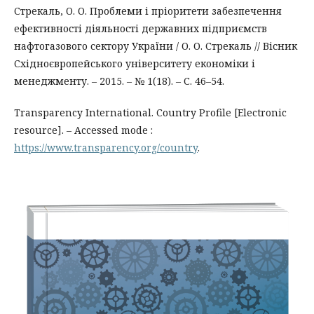
Стрекаль, О. О. Проблеми і пріоритети забезпечення
ефективності діяльності державних підприємств
нафтогазового сектору України / О. О. Стрекаль // Вісник
Східноєвропейського університету економіки і
менеджменту. – 2015. – № 1(18). – С. 46–54.
Transparency International. Country Profile [Electronic
resource]. – Accessed mode :
https://www.transparency.org/country
.