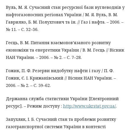
Вуль, М. Я. Сучасний стан ресурсної бази вуглеводнів у
нафтогазоносних регіонах України / М. Я. Вуль, В. М.
Гаврилко, Б. М. Полухтович та ін. // Газ і нафта. – 2006. –
№ 11. – С. 32–36.
Геєць, В. М. Питання взаємопов’язаного розвитку
економіки та енергетики України / В. М. Геєць // Вісник
НАН України. – 2006. – № 2. – С. 7–28.
Гожик, П. Ф. Резерви видобутку нафти і газу / П. Ф.
Гожик, Є. І. Крижанівський // Вісник НАН України. –
2006. – № 2. – С. 59–62.
Державна служба статистики України [Електронний
ресурс]. – Режим доступу :
http://www.ukrstat.gov.ua/
.
Запухляк, І. Б. Сучасний стан та проблеми розвитку
газотранспортної системи України в контексті