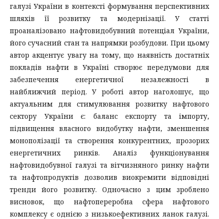
галузі України в контексті формування перспективних
шляхів її розвитку та модернізації. У статті
проаналізовано нафтовидобувний потенціал України,
його сучасний стан та напрямки розбудови. При цьому
автор акцентує увагу на тому, що наявність достатніх
покладів нафти в Україні створює передумови для
забезпечення енергетичної незалежності в
найближчий період. У роботі автор наголошує, що
актуальним для стимулювання розвитку нафтового
сектору України є: баланс експорту та імпорту,
підвищення власного видобутку нафти, зменшення
монополізації та створення конкурентних, прозорих
енергетичних ринків. Аналіз функціонування
нафтовидобувної галузі та вітчизняного ринку нафти
та нафтопродуктів дозволив виокремити відповідні
тренди його розвитку. Одночасно з цим зроблено
висновок, що нафтопереробна сфера нафтового
комплексу є однією з низькоефективних ланок галузі.