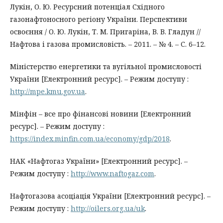
Лукін, О. Ю. Ресурсний потенціал Східного
газонафтоносного регіону України. Перспективи
освоєння / О. Ю. Лукін, Т. М. Пригаріна, В. В. Гладун //
Нафтова і газова промисловість. – 2011. – № 4. – С. 6–12.
Міністерство енергетики та вугільної промисловості
України [Електронний ресурс]. – Режим доступу :
http://mpe.kmu.gov.ua
.
Мінфін – все про фінансові новини [Електронний
ресурс]. – Режим доступу :
https://index.minfin.com.ua/economy/gdp/2018
.
НАК «Нафтогаз України» [Електронний ресурс]. –
Режим доступу :
http://www.naftogaz.com
.
Нафтогазова асоціація України [Електронний ресурс]. –
Режим доступу :
http://oilers.org.ua/uk
.