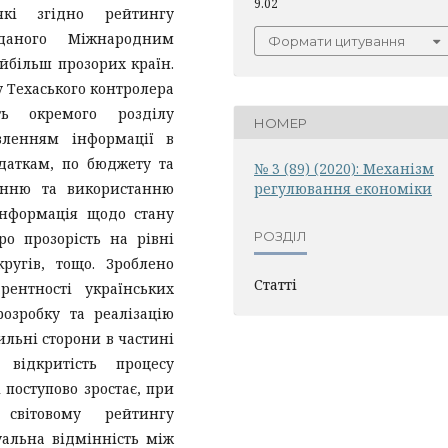
9.02
які згідно рейтингу
аданого Міжнародним
Формати цитування
йбільш прозорих країн.
у Техаського контролера
ть окремого розділу
НОМЕР
вленням інформації в
даткам, по бюджету та
№ 3 (89) (2020): Механiзм
анню та використанню
регулювання економiки
інформація щодо стану
РОЗДІЛ
о прозорість на рівні
ругів, тощо. Зроблено
Статті
рентності українських
озробку та реалізацію
ильні сторони в частині
 відкритість процесу
 поступово зростає, при
світовому рейтингу
уальна відмінність між