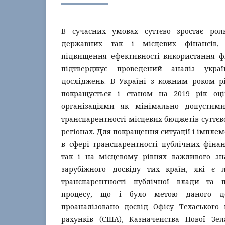
В сучасних умовах суттєво зростає рол
державних так і місцевих фінансів,
підвищення ефективності використання фі
підтверджує проведений аналіз украї
досліджень. В Україні з кожним роком рі
покращується і станом на 2019 рік о
організаціями як мінімально допустим
транспарентності місцевих бюджетів суттєво
регіонах. Для покращення ситуації і імпле
в сфері транспарентності публічних фіна
так і на місцевому рівнях важливого зн
зарубіжного досвіду тих країн, які є 
транспарентності публічної влади та п
процесу, що і було метою даного до
проаналізовано досвід Офісу Техаського
рахунків (США), Казначейства Нової Зел