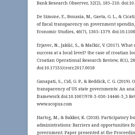
Bank Research Observer, 32(2), 185–210. doi:10
De Simone, E., Bonasia, M., Gaeta, G. L., & Cicatie
of fiscal transparency on government spending 
Economic Studies, 46(7), 1365–1379. doi:10.110
Erjavec, N., Jakšić, S., & Mačkić, V. (2017). What
success at a local level? the case of croatian l
Croatian Operational Research Review, 8(1), 28
doi:10.17535/crorr.2017.0018
Ganapati, S., Cid, G. P., & Reddick, C. G. (2019). 
transparency of US state governments: An anal
framework doi:10.1007/978-3-030-14446-3_3 Re
www.scopus.com
Hartog, M., & Bakker, K. (2018). Participatory 
administrations: Barriers and opportunities fo
government. Paper presented at the Proceedin