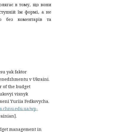
олягає в тому, що вони
ступній їм формі, а не
ю без коментарів та
esu yak faktor
enedzhmentu v Ukraini.
r of the budget
aukovyi visnyk
meni Yuriia Fedkovycha.
om.chnu.edu.ua/wp-
rainian].
budget management in