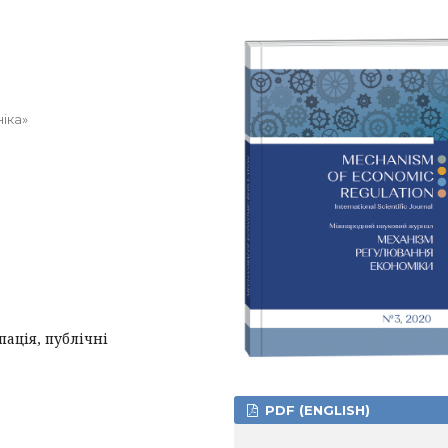
іка»
ація, публічні
PDF (ENGLISH)