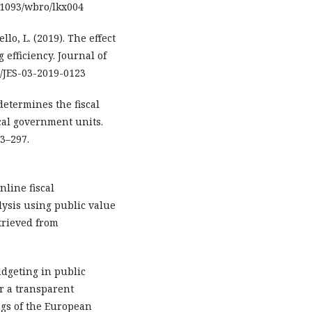
.1093/wbro/lkx004
llo, L. (2019). The effect
efficiency. Journal of
8/JES-03-2019-0123
 determines the fiscal
ocal government units.
3–297.
Online fiscal
ysis using public value
trieved from
budgeting in public
r a transparent
gs of the European