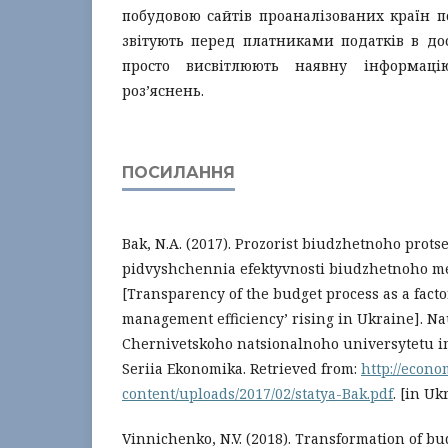
побудовою сайтів проаналізованих країн п
звітують перед платниками податків в до
просто висвітлюють наявну інформаці
роз’яснень.
ПОСИЛАННЯ
Bak, N.A. (2017). Prozorist biudzhetnoho prots
pidvyshchennia efektyvnosti biudzhetnoho m
[Transparency of the budget process as a facto
management efficiency’ rising in Ukraine]. N
Chernivetskoho natsionalnoho universytetu i
Seriia Ekonomika. Retrieved from:
http://econ
content/uploads/2017/02/statya-Bak.pdf
. [in Uk
Vinnichenko, N.V. (2018). Transformation of 