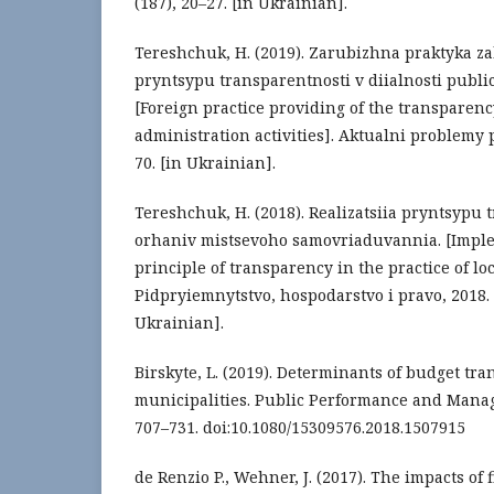
(187), 20–27. [in Ukrainian].
Tereshchuk, H. (2019). Zarubizhna praktyka 
pryntsypu transparentnosti v diialnosti public
[Foreign practice providing of the transparenc
administration activities]. Aktualni problemy p
70. [in Ukrainian].
Tereshchuk, H. (2018). Realizatsiia pryntsypu 
orhaniv mistsevoho samovriaduvannia. [Imple
principle of transparency in the practice of l
Pidpryiemnytstvo, hospodarstvo i pravo, 2018. 
Ukrainian].
Birskyte, L. (2019). Determinants of budget tr
municipalities. Public Performance and Manag
707–731. doi:10.1080/15309576.2018.1507915
de Renzio P., Wehner, J. (2017). The impacts of