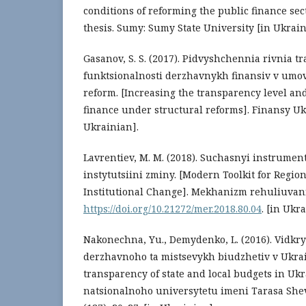
conditions of reforming the public finance sec
thesis. Sumy: Sumy State University [in Ukrain
Gasanov, S. S. (2017). Pidvyshchennia rivnia t
funktsionalnosti derzhavnykh finansiv v umo
reform. [Increasing the transparency level and
finance under structural reforms]. Finansy Ukr
Ukrainian].
Lavrentiev, M. M. (2018). Suchasnyi instrument
instytutsiini zminy. [Modern Toolkit for Regio
Institutional Change]. Mekhanizm rehuliuvann
https://doi.org/10.21272/mer.2018.80.04
. [in Ukr
Nakonechna, Yu., Demydenko, L. (2016). Vidkryt
derzhavnoho ta mistsevykh biudzhetiv v Ukra
transparency of state and local budgets in Uk
natsionalnoho universytetu imeni Tarasa She