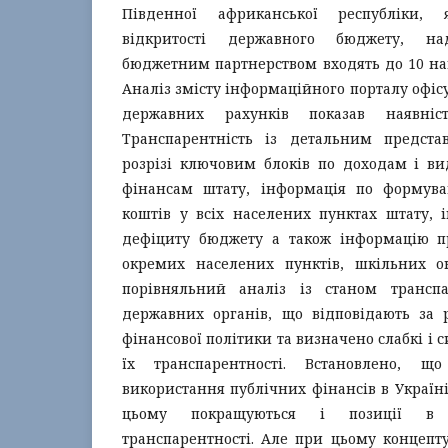
Південної африканської республіки, 
відкритості державного бюджету, н
бюджетним партнерством входять до 10 на
Аналіз змісту інформаційного порталу офіс
державних рахунків показав наявніс
Транспарентність із детальним предста
розрізі ключовим блоків по доходам і ви
фінансам штату, інформація по формув
коштів у всіх населених пунктах штату, 
дефіциту бюджету а також інформацію пр
окремих населених пунктів, шкільних ок
порівняльний аналіз із станом транспа
державних органів, що відповідають за р
фінансової політики та визначено слабкі і с
їх транспарентності. Встановлено, що
використання публічних фінансів в Україні
цьому покращуються і позиції в 
транспарентності. Але при цьому концепт