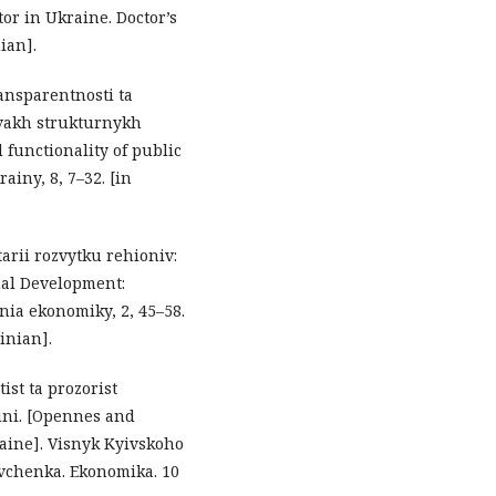
tor in Ukraine. Doctor’s
ian].
ransparentnosti ta
vakh strukturnykh
 functionality of public
ainy, 8, 7–32. [in
arii rozvytku rehioniv:
nal Development:
ia ekonomiky, 2, 45–58.
ainian].
ist ta prozorist
ini. [Opennes and
raine]. Visnyk Kyivskoho
vchenka. Ekonomika. 10