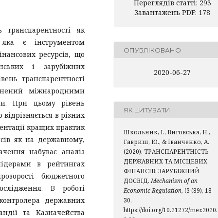
Переглядів статті: 293
Завантажень PDF: 178
ь транспарентності як
 яка є інструментом
ОПУБЛІКОВАНО
нансових ресурсів, що
нських і зарубіжних
2020-06-27
вень транспарентності
цінений міжнародними
ий. При цьому рівень
ЯК ЦИТУВАТИ
 відрізняється в різних
ментації кращих практик
Школьник, І., Виговська, Н.,
нсів як на державному,
Гавриш, Ю., & Іванченко, А.
ачення набуває аналіз
(2020). ТРАНСПАРЕНТНІСТЬ
ДЕРЖАВНИХ ТА МІСЦЕВИХ
лідерами в рейтингах
ФІНАНСІВ: ЗАРУБІЖНИЙ
розорості бюджетного
ДОСВІД.
Mechanism of an
слідження. В роботі
Economic Regulation
, (3 (89), 18-
 контролера державних
30.
https://doi.org/10.21272/mer.2020
андії та Казначейства