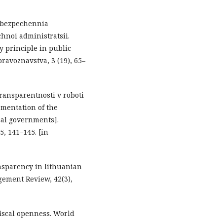
zabezpechennia
hnoi administratsii.
y principle in public
ravoznavstva, 3 (19), 65–
transparentnosti v roboti
mentation of the
ocal governments].
5, 141–145. [in
ansparency in lithuanian
ement Review, 42(3),
 fiscal openness. World