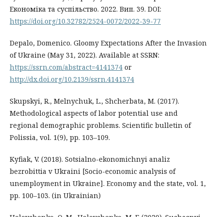
Економіка та суспільство. 2022. Вип. 39. DOI:
https://doi.org/10.32782/2524-0072/2022-39-77
Depalo, Domenico. Gloomy Expectations After the Invasion
of Ukraine (May 31, 2022). Available at SSRN:
https://ssrn.com/abstract=4141374
or
http://dx.doi.org/10.2139/ssrn.4141374
Skupskyi, R., Melnychuk, L., Shcherbata, M. (2017).
Methodological aspects of labor potential use and
regional demographic problems. Scientific bulletin of
Polissia, vol. 1(9), pp. 103–109.
Kyfiak, V. (2018). Sotsialno-ekonomichnyi analiz
bezrobittia v Ukraini [Socio-economic analysis of
unemployment in Ukraine]. Economy and the state, vol. 1,
pp. 100–103. (in Ukrainian)