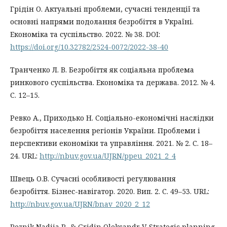
Грідін О. Актуальні проблеми, сучасні тенденції та
основні напрями подолання безробіття в Україні.
Економіка та суспільство. 2022. № 38. DOI:
https://doi.org/10.32782/2524-0072/2022-38-40
Транченко Л. В. Безробіття як соціальна проблема
ринкового суспільства. Економіка та держава. 2012. № 4.
С. 12–15.
Ревко А., Приходько Н. Соціально-економічні наслідки
безробіття населення регіонів України. Проблеми і
перспективи економіки та управління. 2021. № 2. С. 18–
24. URL:
http://nbuv.gov.ua/UJRN/ppeu_2021_2_4
Швець О.В. Сучасні особливості регулювання
безробіття. Бізнес-навігатор. 2020. Вип. 2. С. 49–53. URL:
http://nbuv.gov.ua/UJRN/bnav_2020_2_12
Reznik Nadiia P., & Gridin Oleksandr V. Strategic planning