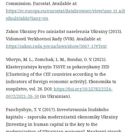
Commission. Eurostat. Available at:
https://ec.europa.eu/eurostat/databrowser/view/une_rt_a/d
efault/table?lang=en
Zakon Ukrainy Pro zainiatist naselennia Ukrainy (2013).
Vidomosti Verkhovnoi Rady (VVR). Available at:
https://zakon.rada.gov.ua/laws/show/5067-17#Text
Vdovyn, M. L., Zomchak, L. M., Bondar, O. V. (2021).
Klasteryzatsiya krayin TSSYE za pokaznykamy ZED
[Clustering of the CEE countries according to the
indicators of foreign economic activity]. Ekonomika ta
suspilstvo, vol. 26. DOI:
https://doi.org/10.32782/2524-
0072/2021-26-50
(in Ukrainian).
Panchyshyn, T. V. (2017). Investuvannia liudskoho
kapitalu – zaporuka modernizatsii ekonomiky Ukrainy
[Investing in human capital is the key to the
modernization of Ukrainian economy]. Naukovyi visnyk