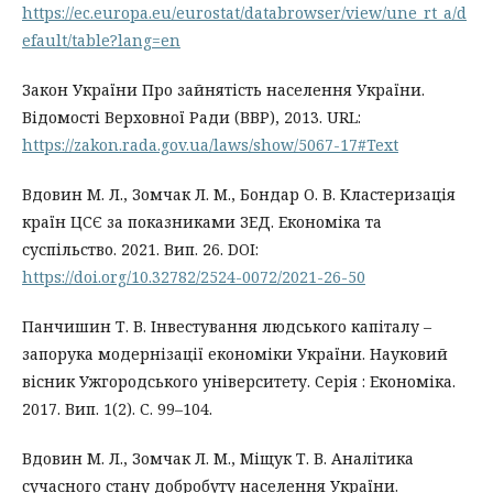
https://ec.europa.eu/eurostat/databrowser/view/une_rt_a/d
efault/table?lang=en
Закон України Про зайнятість населення України.
Відомості Верховної Ради (ВВР), 2013. URL:
https://zakon.rada.gov.ua/laws/show/5067-17#Text
Вдовин М. Л., Зомчак Л. М., Бондар О. В. Кластеризація
країн ЦСЄ за показниками ЗЕД. Економіка та
суспільство. 2021. Вип. 26. DOI:
https://doi.org/10.32782/2524-0072/2021-26-50
Панчишин Т. В. Інвестування людського капіталу –
запорука модернізації економіки України. Науковий
вісник Ужгородського університету. Серія : Економіка.
2017. Вип. 1(2). С. 99–104.
Вдовин М. Л., Зомчак Л. М., Міщук Т. В. Аналітика
сучасного стану добробуту населення України.