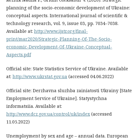
planning of the socio-economic development of Ukraine:
conceptual aspects. International journal of scientific &
technology research, vol. 9, issue 03, pp. 7034–7038.
Available at:
http://www.ijstr.org/final-
print/mar2020/Strategic-Planning-Of-The-Socio-
economic-Development-Of-Ukraine-Conceptual-
Aspects.pdf
Official site: State Statistics Service of Ukraine. Available
at:
http://www.ukrstat.gov.ua
(accessed 04.06.2022)
Official site: Derzhavna sluzhba zainiatosti Ukrainy [State
Employment Service of Ukraine]. Statystychna
informatsiia. Available at:
http://www.dcz.gov.ua/control/uk/index
(accessed
11.05.2022)
Unemployment by sex and age – annual data. European