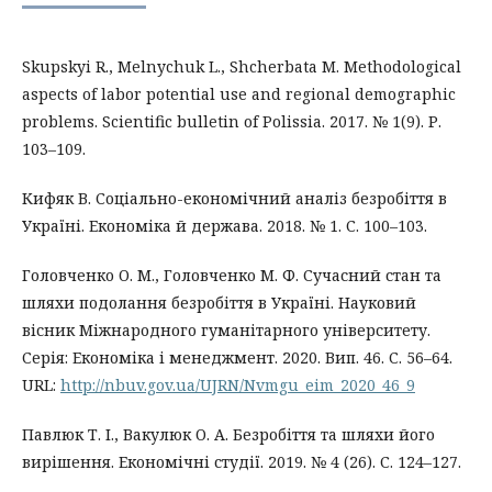
Skupskyi R., Melnychuk L., Shcherbata M. Methodological
aspects of labor potential use and regional demographic
problems. Scientific bulletin of Polissia. 2017. № 1(9). Р.
103–109.
Кифяк В. Соціально-економічний аналіз безробіття в
Україні. Економіка й держава. 2018. № 1. С. 100–103.
Головченко О. М., Головченко М. Ф. Сучасний стан та
шляхи подолання безробіття в Україні. Науковий
вісник Міжнародного гуманітарного університету.
Серія: Економіка і менеджмент. 2020. Вип. 46. С. 56–64.
URL:
http://nbuv.gov.ua/UJRN/Nvmgu_eim_2020_46_9
Павлюк Т. І., Вакулюк О. А. Безробіття та шляхи його
вирішення. Економічні студії. 2019. № 4 (26). С. 124–127.