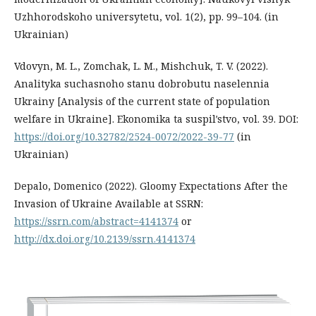
Uzhhorodskoho universytetu, vol. 1(2), pp. 99–104. (in
Ukrainian)
Vdovyn, M. L., Zomchak, L. M., Mishchuk, T. V. (2022).
Analityka suchasnoho stanu dobrobutu naselennia
Ukrainy [Аnalysis of the current state of population
welfare in Ukraine]. Ekonomika ta suspilʹstvo, vol. 39. DOI:
https://doi.org/10.32782/2524-0072/2022-39-77
(in
Ukrainian)
Depalo, Domenico (2022). Gloomy Expectations After the
Invasion of Ukraine Available at SSRN:
https://ssrn.com/abstract=4141374
or
http://dx.doi.org/10.2139/ssrn.4141374