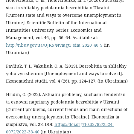
Holovchenko, O. M., Holovchenko, M. F. (2020). Suchasnyi
stan ta shliakhy podolannia bezrobittia v Ukraini
[Current state and ways to overcome unemployment in
Ukraine]. Scientific Bulletin of the International
Humanities University. Series: Economics and
Management, vol. 46, pp. 56–64. Available at:
http://nbuv.gov.ua/UJRN/Nvmgu_eim_2020_46_9
(in
Ukrainian)
Pavliuk, T. I., Vakuliuk, O. A. (2019). Bezrobittia ta shliakhy
yoho vyrishennia [Unemployment and ways to solve it].
Ekonomichni studii, vol. 4 (26), pp. 124–127. (in Ukrainian)
Hridin, O. (2022). Aktualni problemy, suchasni tendentsii
ta osnovni napriamy podolannia bezrobittia v Ukraini
[Current problems, current trends and main directions of
overcoming unemployment in Ukraine]. Ekonomika ta
suspilstvo, vol. 38. DOI:
https://doi.org/10.32782/2524-
0072/2022-38-40
(in Ukrainian)