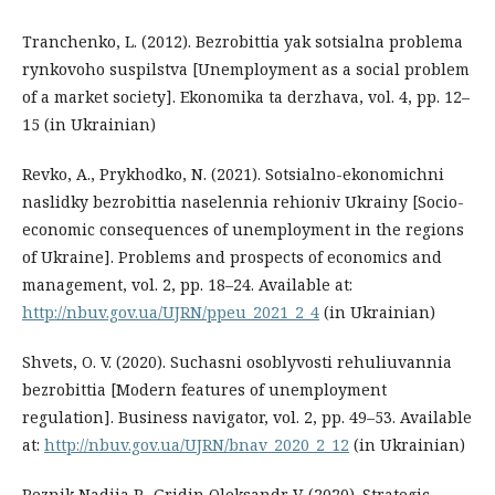
Tranchenko, L. (2012). Bezrobittia yak sotsialna problema
rynkovoho suspilstva [Unemployment as a social problem
of a market society]. Ekonomika ta derzhava, vol. 4, pp. 12–
15 (in Ukrainian)
Revko, A., Prykhodko, N. (2021). Sotsialno-ekonomichni
naslidky bezrobittia naselennia rehioniv Ukrainy [Socio-
economic consequences of unemployment in the regions
of Ukraine]. Problems and prospects of economics and
management, vol. 2, pp. 18–24. Available at:
http://nbuv.gov.ua/UJRN/ppeu_2021_2_4
(in Ukrainian)
Shvets, O. V. (2020). Suchasni osoblyvosti rehuliuvannia
bezrobittia [Modern features of unemployment
regulation]. Business navigator, vol. 2, pp. 49–53. Available
at:
http://nbuv.gov.ua/UJRN/bnav_2020_2_12
(in Ukrainian)
Reznik Nadiia P., Gridin Oleksandr V. (2020). Strategic