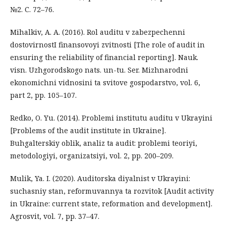
№2. С. 72–76.
Mihalkiv, A. A. (2016). Rol auditu v zabezpechenni
dostovirnostI finansovoyi zvitnosti [The role of audit in
ensuring the reliability of financial reporting]. Nauk.
visn. Uzhgorodskogo nats. un-tu. Ser. Mizhnarodni
ekonomichni vidnosini ta svitove gospodarstvo, vol. 6,
part 2, pp. 105–107.
Redko, O. Yu. (2014). Problemi institutu auditu v Ukrayini
[Problems of the audit institute in Ukraine].
Buhgalterskiy oblik, analiz ta audit: problemi teoriyi,
metodologiyi, organizatsiyi, vol. 2, pp. 200–209.
Mulik, Ya. I. (2020). Auditorska diyalnist v Ukrayini:
suchasniy stan, reformuvannya ta rozvitok [Audit activity
in Ukraine: current state, reformation and development].
Agrosvit, vol. 7, pp. 37–47.