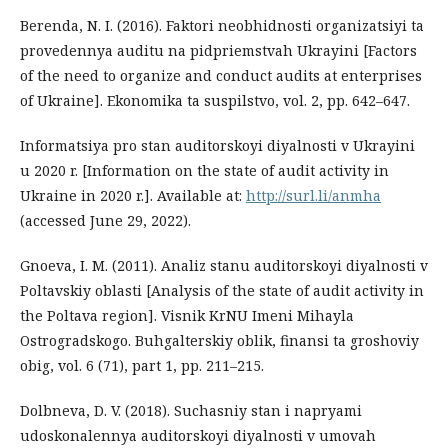
Berenda, N. I. (2016). Faktori neobhidnosti organizatsiyi ta
provedennya auditu na pidpriemstvah Ukrayini [Factors
of the need to organize and conduct audits at enterprises
of Ukraine]. Ekonomika ta suspilstvo, vol. 2, pp. 642–647.
Informatsiya pro stan auditorskoyi diyalnosti v Ukrayini
u 2020 r. [Information on the state of audit activity in
Ukraine in 2020 r.]. Available at:
http://surl.li/anmha
(accessed June 29, 2022).
Gnoeva, I. M. (2011). Analiz stanu auditorskoyi diyalnosti v
Poltavskiy oblasti [Analysis of the state of audit activity in
the Poltava region]. Visnik KrNU Imeni Mihayla
Ostrogradskogo. Buhgalterskiy oblik, finansi ta groshoviy
obig, vol. 6 (71), part 1, pp. 211–215.
Dolbneva, D. V. (2018). Suchasniy stan i napryami
udoskonalennya auditorskoyi diyalnosti v umovah