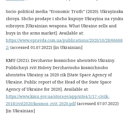
Socio-political media “Economic Truth” (2020). Ukrayinska
zbroya. Shcho prodaye i shcho kupuye Ukrayina na rynku
ozbroyen [Ukrainian weapons. What Ukraine sells and
buys in the arms market]. Available at:
https://www.epravda.com.ua/publications/2020/10/28/66668
2/
(accessed 01.07.2022) [in Ukrainian]
KMU (2021). Derzhavne kosmichne ahentstvo Ukrainy.
Publichnyi zvit Holovy Derzhavnoho kosmichnoho
ahentstva Ukrainy za 2020 rik [State Space Agency of
Ukraine. Public report of the Head of the State Space
Agency of Ukraine for 2020]. Available at:
https://www.kmu.gov.ua/storage/app/sites/1/17-civik-
2018/zvit2020/kosmos-zvit-2020.pdf
(accessed 07.07.2022)
[in Ukrainian]