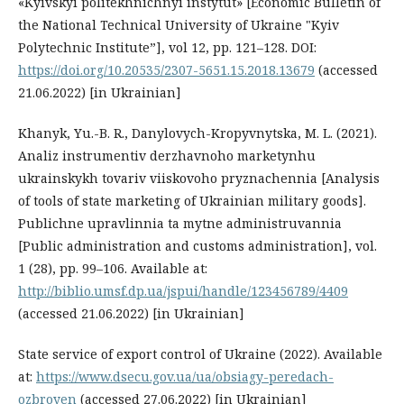
«Kyivskyi politekhnichnyi instytut» [Economic Bulletin of
the National Technical University of Ukraine "Kyiv
Polytechnic Institute”], vol 12, pp. 121–128. DOI:
https://doi.org/10.20535/2307-5651.15.2018.13679
(accessed
21.06.2022) [in Ukrainian]
Khanyk, Yu.-B. R., Danylovych-Kropyvnytska, M. L. (2021).
Analiz instrumentiv derzhavnoho marketynhu
ukrainskykh tovariv viiskovoho pryznachennia [Analysis
of tools of state marketing of Ukrainian military goods].
Publichne upravlinnia ta mytne administruvannia
[Public administration and customs administration], vol.
1 (28), pp. 99–106. Available at:
http://biblio.umsf.dp.ua/jspui/handle/123456789/4409
(accessed 21.06.2022) [in Ukrainian]
State service of export control of Ukraine (2022). Available
at:
https://www.dsecu.gov.ua/ua/obsiagy-peredach-
ozbroyen
(accessed 27.06.2022) [in Ukrainian]