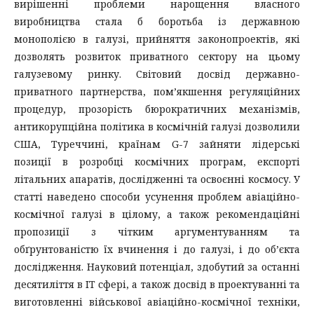
вирішенні проблеми нарощення власного
виробництва стала б боротьба із державною
монополією в галузі, прийняття законопроектів, які
дозволять розвиток приватного сектору на цьому
галузевому ринку. Світовий досвід державно-
приватного партнерства, пом’якшення регуляційних
процедур, прозорість бюрократичних механізмів,
антикорупційна політика в космічній галузі дозволили
США, Туреччині, країнам G-7 зайняти лідерські
позиції в розробці космічних програм, експорті
літальних апаратів, дослідженні та освоєнні космосу. У
статті наведено способи усунення проблем авіаційно-
космічної галузі в цілому, а також рекомендаційні
пропозиції з чітким аргументуванням та
обґрунтованістю їх вчинення і до галузі, і до об’єкта
дослідження. Науковий потенціал, здобутий за останні
десятиліття в ІТ сфері, а також досвід в проектуванні та
виготовленні військової авіаційно-космічної техніки,