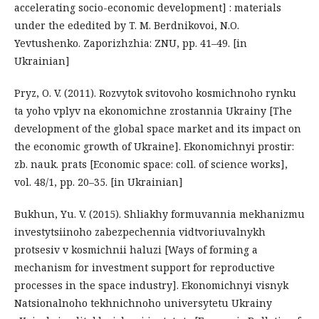
accelerating socio-economic development] : materials
under the ededited by T. M. Berdnikovoi, N.O.
Yevtushenko. Zaporizhzhia: ZNU, pp. 41–49. [in
Ukrainian]
Pryz, O. V. (2011). Rozvytok svitovoho kosmichnoho rynku
ta yoho vplyv na ekonomichne zrostannia Ukrainy [The
development of the global space market and its impact on
the economic growth of Ukraine]. Ekonomichnyi prostir:
zb. nauk. prats [Economic space: coll. of science works],
vol. 48/1, pp. 20–35. [in Ukrainian]
Bukhun, Yu. V. (2015). Shliakhy formuvannia mekhanizmu
investytsiinoho zabezpechennia vidtvoriuvalnykh
protsesiv v kosmichnii haluzi [Ways of forming a
mechanism for investment support for reproductive
processes in the space industry]. Ekonomichnyi visnyk
Natsionalnoho tekhnichnoho universytetu Ukrainy