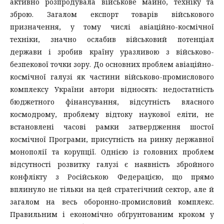
активно розпродувала військове майно, техніку та
зброю. Загалом експорт товарів військового
призначення, у тому числі авіаційно-космічної
техніки, значно ослабив військовий потенціал
держави і зробив країну уразливою з військово-
безпекової точки зору. До основних проблем авіаційно-
космічної галузі як частини військово-промислового
комплексу України автори відносять: недостатність
бюджетного фінансування, відсутність власного
космодрому, проблему відтоку наукової еліти, не
встановлені часові рамки затвердження шостої
космічної Програми, присутність на ринку державної
монополії та корупції. Однією із головних проблем
відсутності розвитку галузі є наявність збройного
конфлікту з Російською Федерацією, що прямо
вплинуло не тільки на цей стратегічний сектор, але й
загалом на весь оборонно-промисловий комплекс.
Правильним і економічно обґрунтованим кроком у