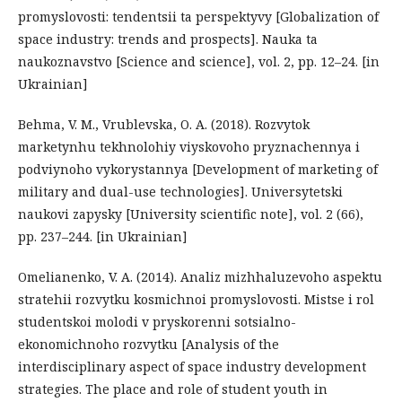
promyslovosti: tendentsii ta perspektyvy [Globalization of
space industry: trends and prospects]. Nauka ta
naukoznavstvo [Science and science], vol. 2, pp. 12–24. [in
Ukrainian]
Behma, V. M., Vrublevska, O. A. (2018). Rozvytok
marketynhu tekhnolohiy viyskovoho pryznachennya i
podviynoho vykorystannya [Development of marketing of
military and dual-use technologies]. Universytetski
naukovi zapysky [University scientific note], vol. 2 (66),
pp. 237–244. [in Ukrainian]
Omelianenko, V. A. (2014). Analiz mizhhaluzevoho aspektu
stratehii rozvytku kosmichnoi promyslovosti. Mistse i rol
studentskoi molodi v pryskorenni sotsialno-
ekonomichnoho rozvytku [Analysis of the
interdisciplinary aspect of space industry development
strategies. The place and role of student youth in