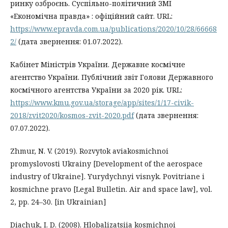
ринку озброєнь. Суспільно-політичний ЗМІ
«Економічна правда» : офіційний сайт. URL:
https://www.epravda.com.ua/publications/2020/10/28/66668
2/
(дата звернення: 01.07.2022).
Кабінет Міністрів України. Державне космічне
агентство України. Публічний звіт Голови Державного
космічного агентства України за 2020 рік. URL:
https://www.kmu.gov.ua/storage/app/sites/1/17-civik-
2018/zvit2020/kosmos-zvit-2020.pdf
(дата звернення:
07.07.2022).
Zhmur, N. V. (2019). Rozvytok aviakosmichnoi
promyslovosti Ukrainy [Development of the aerospace
industry of Ukraine]. Yurydychnyi visnyk. Povitriane i
kosmichne pravo [Legal Bulletin. Air and space law], vol.
2, pp. 24–30. [in Ukrainian]
Diachuk, I. D. (2008). Hlobalizatsiia kosmichnoi