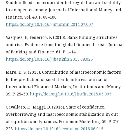
Sudden floods, macroprudential regulation and stability
in an open economy. Journal of International Money and
Finance. Vol. 48. P. 68–100.
https://doi.org/10.1016/j.jimonfin.2014.07.007
Vazquez, F., Federico, P. (2015). Bank funding structures
and risk: Evidence from the global financial crisis. Journal
of Banking and Finance. 61. P. 1–14.
https://doi.org/10.1016/j.jbankfin.2015.08.023
Mare, D. S. (2015). Contribution of macroeconomic factors
to the prediction of small bank failures. Journal of
International Financial Markets, Institutions and Money.
39. P. 25–39.
https://doi.org/10.1016/j.intfin.2015.05.005
Cavallaro, E., Maggi, B. (2016). State of confidence,
overborrowing and macroeconomic stabilization in out-
of-equilibrium dynamics. Economic Modelling. 59. P. 210–
223.
https://doi.org/10.1016/j.econmod.2016.06.015