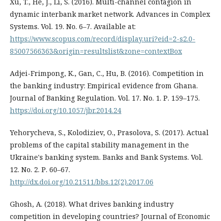
Xu, T., He, J., Li, S. (2016). Multi-сhannel сontagion in
dynamic interbank market network. Advances in Complex
Systems. Vol. 19. No. 6–7. Available at:
https://www.scopus.com/record/display.uri?eid=2-s2.0-
85007566363&origin=resultslist&zone=contextBox
Adjei-Frimpong, K., Gan, C., Hu, B. (2016). Competition in
the banking industry: Empirical evidence from Ghana.
Journal of Banking Regulation. Vol. 17. No. 1. Р. 159–175.
https://doi.org/10.1057/jbr.2014.24
Yehorycheva, S., Kolodiziev, O., Prasolova, S. (2017). Actual
problems of the capital stability management in the
Ukraine's banking system. Banks and Bank Systems. Vol.
12. No. 2. Р. 60–67.
http://dx.doi.org/10.21511/bbs.12(2).2017.06
Ghosh, A. (2018). What drives banking industry
competition in developing countries? Journal of Economic