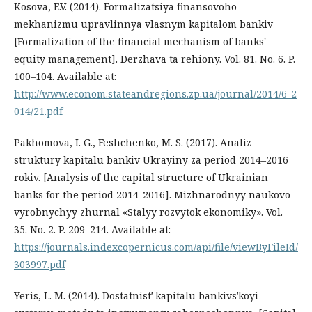
Kosova, E.V. (2014). Formalizatsiya finansovoho
mekhanizmu upravlinnya vlasnym kapitalom bankiv
[Formalization of the financial mechanism of banks'
equity management]. Derzhava ta rehiony. Vol. 81. No. 6. P.
100–104. Available at:
http://www.econom.stateandregions.zp.ua/journal/2014/6_2
014/21.pdf
Pakhomova, I. G., Feshchenko, М. S. (2017). Analiz
struktury kapitalu bankiv Ukrayiny za period 2014–2016
rokiv. [Analysis of the capital structure of Ukrainian
banks for the period 2014-2016]. Mizhnarodnyy naukovo-
vyrobnychyy zhurnal «Stalyy rozvytok ekonomiky». Vol.
35. No. 2. P. 209–214. Available at:
https://journals.indexcopernicus.com/api/file/viewByFileId/
303997.pdf
Yeris, L. M. (2014). Dostatnistʹ kapitalu bankivsʹkoyi