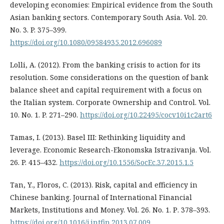
developing economies: Empirical evidence from the South
Asian banking sectors. Contemporary South Asia. Vol. 20.
No. 3. P. 375–399.
https://doi.org/10.1080/09584935.2012.696089
Lolli, A. (2012). From the banking crisis to action for its
resolution. Some considerations on the question of bank
balance sheet and capital requirement with a focus on
the Italian system. Corporate Ownership and Control. Vol.
10. No. 1. P. 271–290.
https://doi.org/10.22495/cocv10i1c2art6
Tamаs, I. (2013). Basel III: Rethinking liquidity and
leverage. Economic Research-Ekonomska Istrazivanja. Vol.
26. P. 415–432.
https://doi.org/10.1556/SocEc.37.2015.1.5
Tan, Y., Floros, C. (2013). Risk, capital and efficiency in
Chinese banking. Journal of International Financial
Markets, Institutions and Money. Vol. 26. No. 1. Р. 378–393.
https://doi.org/10.1016/j.intfin.2013.07.009