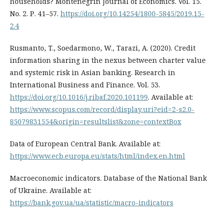
households? Montenegrin Journal of Economics. Vol. 15.
No. 2. Р. 41–57.
https://doi.org/10.14254/1800-5845/2019.15-
2.4
Rusmanto, T., Soedarmono, W., Tarazi, A. (2020). Credit
information sharing in the nexus between charter value
and systemic risk in Asian banking. Research in
International Business and Finance. Vol. 53.
https://doi.org/10.1016/j.ribaf.2020.101199
. Available at:
https://www.scopus.com/record/display.uri?eid=2-s2.0-
85079831554&origin=resultslist&zone=contextBox
Data of European Central Bank. Available at:
https://www.ecb.europa.eu/stats/html/index.en.html
Macroeconomic indicators. Database of the National Bank
of Ukraine. Available at:
https://bank.gov.ua/ua/statistic/macro-indicators