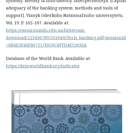
systemy: metody ta instrumenty zabezpechennya. [Capital
adequacy of the banking system: methods and tools of
support]. Visnyk Odesʹkoho Natsionalʹnoho universytetu.
Vol. 19. P. 102–107. Available at:
https://essuir.sumdu.edu.ua/bitstream-
download/123456789/53104/6/Yeris_banking.pdf;jsessionid
=0B4D5E46F867217E059C8FFD4E55030A
Database of the World Bank. Available at:
https://data.worldbank.org/indicator