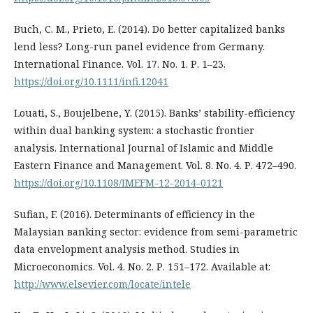
Buch, C. M., Prieto, E. (2014). Do better capitalized banks
lend less? Long-run panel evidence from Germany.
International Finance. Vol. 17. No. 1. Р. 1–23.
https://doi.org/10.1111/infi.12041
Louati, S., Boujelbene, Y. (2015). Banks’ stability-efficiency
within dual banking system: a stochastic frontier
analysis. International Journal of Islamic and Middle
Eastern Finance and Management. Vol. 8. No. 4. Р. 472–490.
https://doi.org/10.1108/IMEFM-12-2014-0121
Sufian, F. (2016). Determinants of еfficiency in the
Malaysian вanking sector: еvidence from semi-parametric
data envelopment analysis method. Studies in
Microeconomics. Vol. 4. No. 2. Р. 151–172. Available at:
http://www.elsevier.com/locate/intele