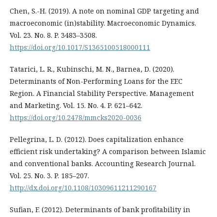
Chen, S.-H. (2019). A note on nominal GDP targeting and
macroeconomic (in)stability. Macroeconomic Dynamics.
Vol. 23. No. 8. P. 3483–3508.
https://doi.org/10.1017/S1365100518000111
Tatarici, L. R., Kubinschi, M. N., Barnea, D. (2020).
Determinants of Non-Performing Loans for the EEC
Region. A Financial Stability Perspective. Management
and Marketing. Vol. 15. No. 4. P. 621–642.
https://doi.org/10.2478/mmcks2020-0036
Pellegrina, L. D. (2012). Does capitalization enhance
efficient risk undertaking? A comparison between Islamic
and conventional banks. Accounting Research Journal.
Vol. 25. No. 3. P. 185–207.
http://dx.doi.org/10.1108/10309611211290167
Sufian, F. (2012). Determinants of bank profitability in