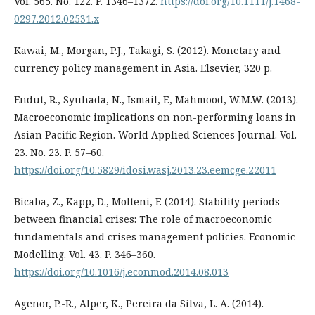
Vol. 565. No. 122. P. 1346–1372.
https://doi.org/10.1111/j.1468-
0297.2012.02531.x
Kawai, M., Morgan, P.J., Takagi, S. (2012). Monetary and
currency policy management in Asia. Elsevier, 320 p.
Endut, R., Syuhada, N., Ismail, F., Mahmood, W.M.W. (2013).
Macroeconomic implications on non-performing loans in
Asian Pacific Region. World Applied Sciences Journal. Vol.
23. No. 23. P. 57–60.
https://doi.org/10.5829/idosi.wasj.2013.23.eemcge.22011
Bicaba, Z., Kapp, D., Molteni, F. (2014). Stability periods
between financial crises: The role of macroeconomic
fundamentals and crises management policies. Economic
Modelling. Vol. 43. P. 346–360.
https://doi.org/10.1016/j.econmod.2014.08.013
Agеnor, P.-R., Alper, K., Pereira da Silva, L. A. (2014).