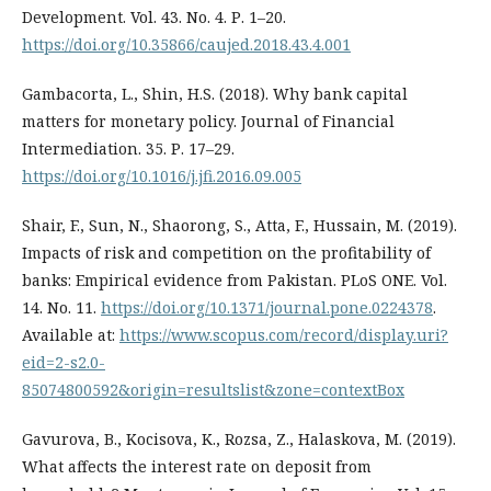
Development. Vol. 43. No. 4. Р. 1–20.
https://doi.org/10.35866/caujed.2018.43.4.001
Gambacorta, L., Shin, H.S. (2018). Why bank capital
matters for monetary policy. Journal of Financial
Intermediation. 35. Р. 17–29.
https://doi.org/10.1016/j.jfi.2016.09.005
Shair, F., Sun, N., Shaorong, S., Atta, F., Hussain, M. (2019).
Impacts of risk and competition on the profitability of
banks: Empirical evidence from Pakistan. PLoS ONE. Vol.
14. No. 11.
https://doi.org/10.1371/journal.pone.0224378
.
Available at:
https://www.scopus.com/record/display.uri?
eid=2-s2.0-
85074800592&origin=resultslist&zone=contextBox
Gavurova, B., Kocisova, K., Rozsa, Z., Halaskova, M. (2019).
What affects the interest rate on deposit from