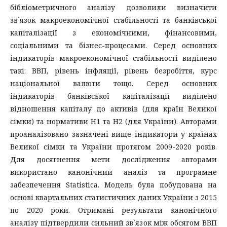
бібліометричного аналізу дозволили визначити
зв`язок макроекономічної стабільності та банківської
капіталізації з економічними, фінансовими,
соціальними та бізнес-процесами. Серед основних
індикаторів макроекономічної стабільності виділено
такі: ВВП, рівень інфляції, рівень безробіття, курс
національної валюти тощо. Серед основних
індикаторів банківської капіталізації виділено
відношення капіталу до активів (для країн Великої
сімки) та нормативи Н1 та Н2 (для України). Авторами
проаналізовано зазначені вище індикатори у країнах
Великої сімки та України протягом 2009-2020 років.
Для досягнення мети дослідження авторами
використано канонічний аналіз та програмне
забезпечення Statistica. Модель була побудована на
основі квартальних статистичних даних України з 2015
по 2020 роки. Отримані результати канонічного
аналізу підтвердили сильний зв`язок між обсягом ВВП