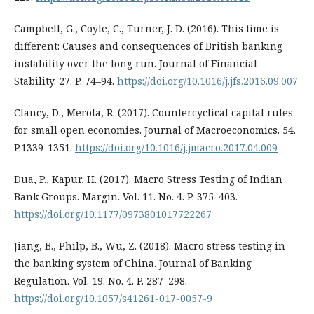
Campbell, G., Coyle, C., Turner, J. D. (2016). This time is
different: Causes and consequences of British banking
instability over the long run. Journal of Financial
Stability. 27. P. 74–94.
https://doi.org/10.1016/j.jfs.2016.09.007
Clancy, D., Merola, R. (2017). Countercyclical capital rules
for small open economies. Journal of Macroeconomics. 54.
P.1339-1351.
https://doi.org/10.1016/j.jmacro.2017.04.009
Dua, P., Kapur, H. (2017). Macro Stress Testing of Indian
Bank Groups. Margin. Vol. 11. No. 4. P. 375–403.
https://doi.org/10.1177/0973801017722267
Jiang, B., Philp, B., Wu, Z. (2018). Macro stress testing in
the banking system of China. Journal of Banking
Regulation. Vol. 19. No. 4. P. 287–298.
https://doi.org/10.1057/s41261-017-0057-9