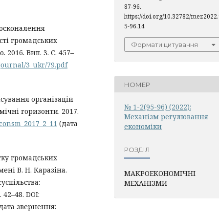
87-96.
https://doi.org/10.32782/mer.2022
5-96.14
досконалення
сті громадських
Формати цитування
 2016. Вип. 3. С. 457–
journal/3_ukr/79.pdf
НОМЕР
нсування організацій
№ 1-2(95-96) (2022):
мічні горизонти. 2017.
Механiзм регулювання
neconsm_2017_2_11
(дата
економiки
РОЗДІЛ
итку громадських
ені В. Н. Каразіна.
МАКРОЕКОНОМІЧНІ
успільства:
МЕХАНІЗМИ
 42–48. DOI:
дата звернення: