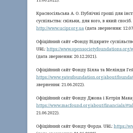
Красносільська А. О. Публічні гроші для інс
суспільства: скільки, для кого, в який спосіб.
http://www.ucipr.org.ua
(дата звернення: 12.07
Офіційний сайт «Фонду Відкрите суспільств
URL:
https://www.opensocietyfoundations.org/
(дата звернення: 20.12.2021).
Офіційний сайт Фонду Білла та Мелінди Гей
https://www.gatesfoundation.org/about/foundat
звернення: 21.06.2022).
Офіційний сайт Фонду Джона і Кетрін Макар
https://www.macfound.org/about/financials/#ta
21.06.2022).
Офіційний сайт Фонду Форда. URL:
https://w