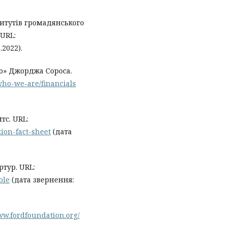
титутів громадянського
 URL:
.2022).
о» Джорджа Сороса.
who-we-are/financials
тс. URL:
ion-fact-sheet
(дата
тур. URL:
ble
(дата звернення:
ww.fordfoundation.org/