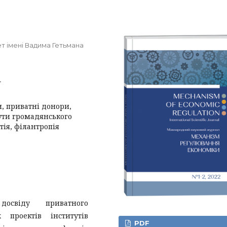
т імені Вадима Гетьмана
4
, приватні донори,
тути громадянського
тія, філантропія
освіду приватного
 проектів інститутів
PDF