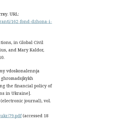
тку. URL:
granti/162-fond-dzhona-i-
tions, in Global Civil
ius, and Mary Kaldor,
10.
jamy vdoskonalennja
ti ghromadsjkykh
ng the financial policy of
ons in Ukraine].
electronic journal), vol.
ukr/79.pdf
(accessed 18