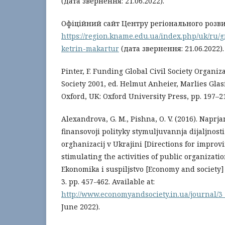
(дата звернення: 21.06.2022).
Офіційний сайт Центру регіонального розви
https://region.kname.edu.ua/index.php/uk/ru/
ketrin-makartur
(дата звернення: 21.06.2022).
Pinter, F. Funding Global Civil Society Organiza
Society 2001, ed. Helmut Anheier, Marlies Glas
Oxford, UK: Oxford University Press, pp. 197–2
Alexandrova, G. M., Pishna, O. V. (2016). Napr
finansovoji polityky stymuljuvannja dijaljnos
orghanizacij v Ukrajini [Directions for improvi
stimulating the activities of public organizati
Ekonomika i suspiljstvo [Economy and society] (
3. pp. 457-462. Available at:
http://www.economyandsociety.in.ua/journal/3_
June 2022).