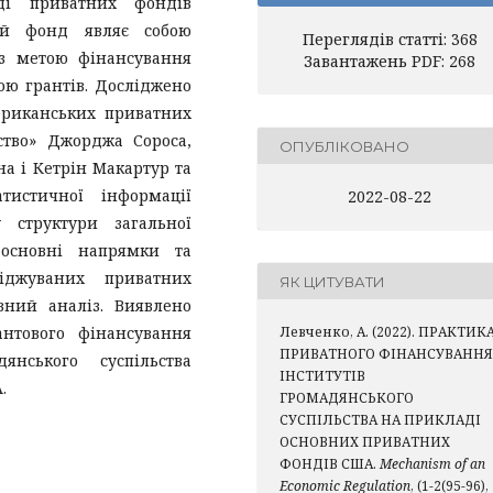
аді приватних фондів
ий фонд являє собою
Переглядів статті: 368
 з метою фінансування
Завантажень PDF: 268
ою грантів. Досліджено
ериканських приватних
ство» Джорджа Сороса,
ОПУБЛІКОВАНО
а і Кетрін Макартур та
истичної інформації
2022-08-22
у структури загальної
о основні напрямки та
ліджуваних приватних
ЯК ЦИТУВАТИ
вний аналіз. Виявлено
антового фінансування
Левченко, А. (2022). ПРАКТИК
ПРИВАТНОГО ФІНАНСУВАННЯ
янського суспільства
ІНСТИТУТІВ
.
ГРОМАДЯНСЬКОГО
СУСПІЛЬСТВА НА ПРИКЛАДІ
ОСНОВНИХ ПРИВАТНИХ
ФОНДІВ США.
Mechanism of an
Economic Regulation
, (1-2(95-96),