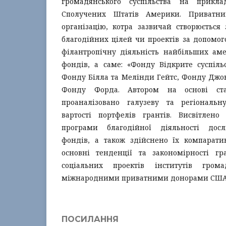
громадянського суспільства на прикл
Сполучених Штатів Америки. Приватн
організацію, котра зазвичай створюється
благодійних цілей чи проектів за допомог
філантропічну діяльність найбільших ам
фондів, а саме: «Фонду Відкрите суспіль
Фонду Білла та Мелінди Гейтс, Фонду Джон
Фонду Форда. Автором на основі стат
проаналізовано галузеву та регіональн
вартості портфелів грантів. Висвітлен
програми благодійної діяльності дос
фондів, а також здійснено їх компарати
основні тенденції та закономірності гр
соціальних проектів інститутів громад
міжнародними приватними донорами США
ПОСИЛАННЯ