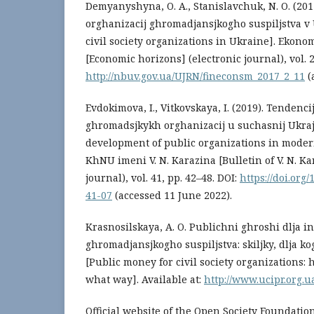
Demyanyshyna, O. A., Stanislavchuk, N. O. (20
orghanizacij ghromadjansjkogho suspiljstva v 
civil society organizations in Ukraine]. Ekon
[Economic horizons] (electronic journal), vol. 2,
http://nbuv.gov.ua/UJRN/fineconsm_2017_2_11
(
Evdokimova, I., Vitkovskaya, I. (2019). Tendenci
ghromadsjkykh orghanizacij u suchasnij Ukraj
development of public organizations in moder
KhNU imeni V. N. Karazina [Bulletin of V. N. K
journal), vol. 41, pp. 42–48. DOI:
https://doi.org
41-07
(accessed 11 June 2022).
Krasnosilskaya, A. O. Publichni ghroshi dlja in
ghromadjansjkogho suspiljstva: skiljky, dlja ko
[Public money for civil society organizations
what way]. Available at:
http://www.ucipr.org.u
Official website of the Open Society Foundation