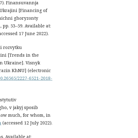
17). Finansuvannja
Ukrajini [Financing of
omichni ghoryzonty
 pp. 53–59. Available at:
accessed 17 June 2022).
ji rozvytku
ini [Trends in the
n Ukraine]. Visnyk
arazin KhNU] (electronic
/10.26565/2227-6521-2018-
stytutiv
gho, v jakyj sposib
: how much, for whom, in
a
(accessed 12 July 2022).
s. Available at: