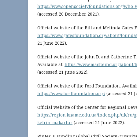
https://www.opensocietyfoundations.org/who-w
(accessed 20 December 2021).
Official website of the Bill and Melinda Gates 
https://www.gatesfoundation.org/about/foundat
21 June 2022).
Official website of the John D. and Catherine 
Available at:
https://www.macfound.org/about/f
(accessed 21 June 2022).
Official website of the Ford Foundation. Availab
https://www.fordfoundation.org/
(accessed 21 J
Official website of the Center for Regional Dev
https://region.kname.edu.ua/index.php/uk/ru/
ketrin-makartur
(accessed 21 June 2022).
Pinter, F. Funding Global Civil Society Organiza