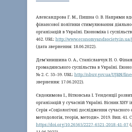
Александрова Г. М., Пишна О. В. Напрями в
фінансової політики стимулювання діяльно
організацій в Україні. Економіка і суспільство.
462. URL:
http://www.economyandsociety.in.ua/
(дата звернення: 18.06.2022).
Дем’янишина О. А., Станіславчук Н. О. Фіна
громадянського суспільства в Україні. Еконо
№ 2. С. 53–59. URL:
http://nbuv.gov.ua/UJRN/fi
звернення: 17.06.2022).
Євдокимова І., Вітковська І. Тенденції розв
організацій у сучасній Україні. Вісник ХНУ ім
Серія «Соціологічні дослідження сучасного с
методологія, теорія, методи». 2019. Вип. 41. С.
https://doi.org/10.26565/2227-6521-2018-41-07
(
11.06.2022).