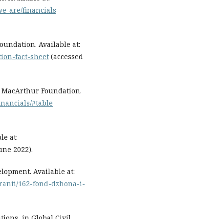
e-are/financials
Foundation. Available at:
ion-fact-sheet
(accessed
T. MacArthur Foundation.
inancials/#table
le at:
une 2022).
elopment. Available at:
granti/162-fond-dzhona-i-
tions, in Global Civil