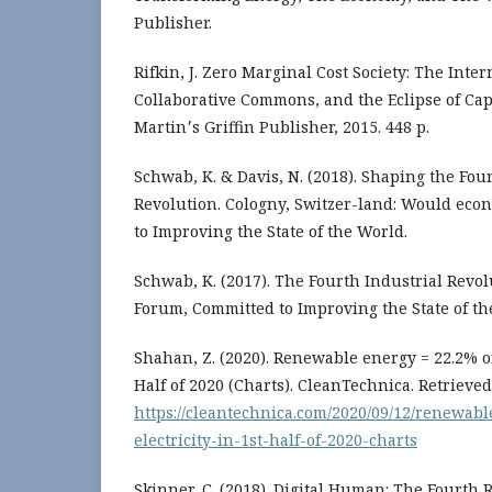
Publisher.
Rifkin, J. Zero Marginal Cost Society: The Inter
Collaborative Commons, and the Eclipse of Capi
Martin׳s Griffin Publisher, 2015. 448 p.
Schwab, K. & Davis, N. (2018). Shaping the Fou
Revolution. Cologny, Switzer-land: Would ec
to Improving the State of the World.
Schwab, K. (2017). The Fourth Industrial Revo
Forum, Committed to Improving the State of th
Shahan, Z. (2020). Renewable energy = 22.2% of 
Half of 2020 (Charts). CleanTechnica. Retrieve
https://cleantechnica.com/2020/09/12/renewabl
electricity-in-1st-half-of-2020-charts
Skinner, C. (2018). Digital Human: The Fourth