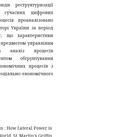
иди реструктуризації
і сучасних цифрових
оцесів проаналізовано
торі України за період
т, що характеристики
 предметом управління
 а аналіз процесів
ентом обґрунтування
кономічних процесів з
іально-економічного
ion : How Lateral Power is
ld. St. Martin’s Griffin