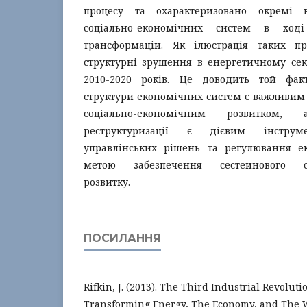
процесу та охарактеризовано окремі в
соціально-економічних систем в ход
трансформацій. Як ілюстрація таких пр
структурні зрушення в енергетичному сек
2010-2020 років. Це доводить той фак
структури економічних систем є важливим
соціально-економічним розвитком,
реструктуризації є дієвим інструм
управлінських рішень та регулювання е
метою забезпечення сестейнового соц
розвитку.
ПОСИЛАННЯ
Rifkin, J. (2013). The Third Industrial Revolut
Transforming Energy, The Economy, and The Wor