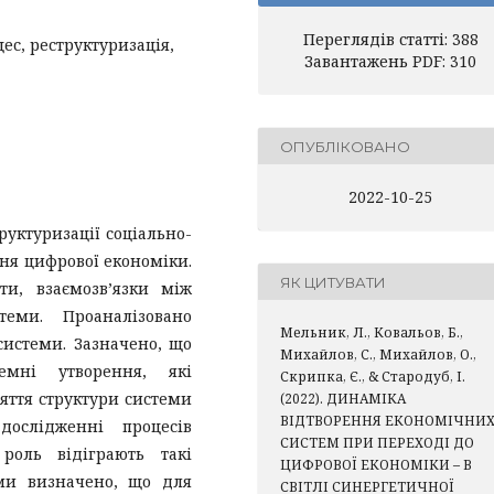
Переглядів статті: 388
ес, реструктуризація,
Завантажень PDF: 310
ОПУБЛІКОВАНО
2022-10-25
руктуризації соціально-
ня цифрової економіки.
ЯК ЦИТУВАТИ
ти, взаємозв’язки між
еми. Проаналізовано
Мельник, Л., Ковальов, Б.,
системи. Зазначено, що
Михайлов, С., Михайлов, О.,
емні утворення, які
Скрипка, Є., & Стародуб, І.
яття структури системи
(2022). ДИНАМІКА
ВІДТВОРЕННЯ ЕКОНОМІЧНИ
ослідженні процесів
СИСТЕМ ПРИ ПЕРЕХОДІ ДО
роль відіграють такі
ЦИФРОВОЇ ЕКОНОМІКИ – В
рами визначено, що для
СВІТЛІ СИНЕРГЕТИЧНОЇ