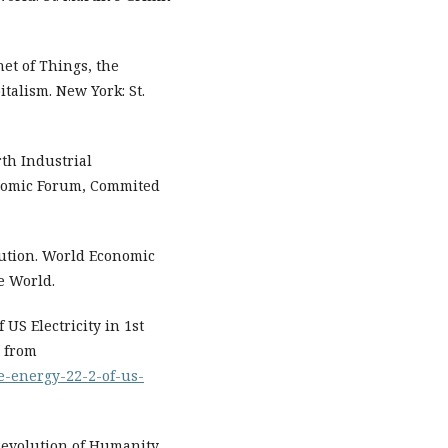
net of Things, the
talism. New York: St.
rth Industrial
onomic Forum, Commited
lution. World Economic
e World.
US Electricity in 1st
d from
e-energy-22-2-of-us-
 Revolution of Humanity