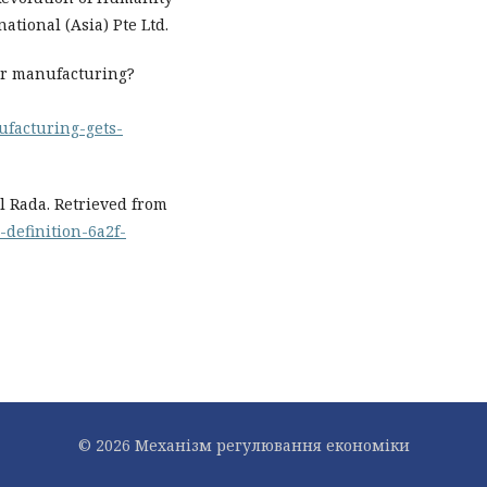
tional (Asia) Pte Ltd.
for manufacturing?
ufacturing-gets-
el Rada. Retrieved from
-definition-6a2f-
© 2026 Механiзм регулювання економiки