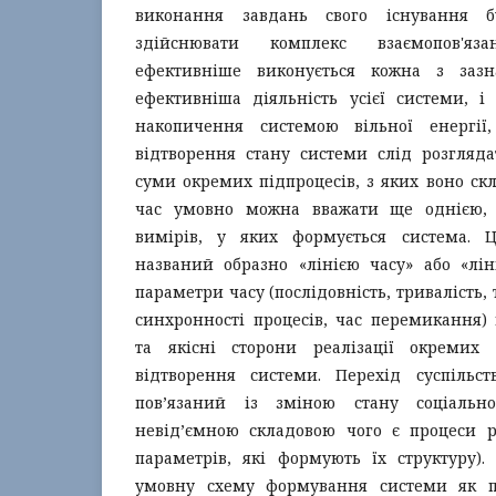
виконання завдань свого існування б
здійснювати комплекс взаємопов'я
ефективніше виконується кожна з заз
ефективніша діяльність усієї системи, 
накопичення системою вільної енергії
відтворення стану системи слід розгляда
суми окремих підпроцесів, з яких воно скл
час умовно можна вважати ще однією, 
вимірів, у яких формується система.
названий образно «лінією часу» або «лін
параметри часу (послідовність, тривалість, 
синхронності процесів, час перемикання) 
та якісні сторони реалізації окремих п
відтворення системи. Перехід суспільс
пов’язаний із зміною стану соціально
невід’ємною складовою чого є процеси ре
параметрів, які формують їх структуру).
умовну схему формування системи як пр