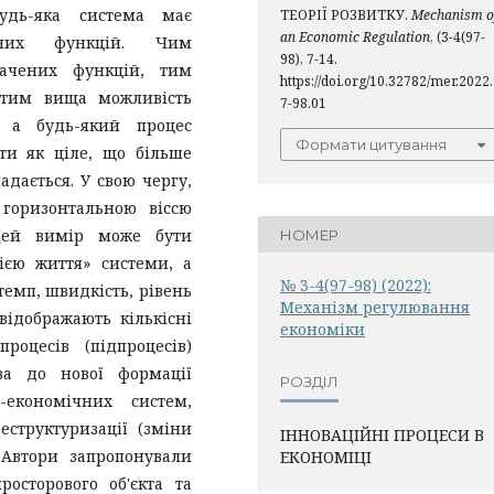
удь-яка система має
ТЕОРІЇ РОЗВИТКУ.
Mechanism o
an Economic Regulation
, (3-4(97-
заних функцій. Чим
98), 7-14.
начених функцій, тим
https://doi.org/10.32782/mer.2022
і тим вища можливість
7-98.01
, а будь-який процес
Формати цитування
ти як ціле, що більше
адається. У свою чергу,
горизонтальною віссю
 Цей вимір може бути
НОМЕР
ією життя» системи, а
№ 3-4(97-98) (2022):
темп, швидкість, рівень
Механiзм регулювання
відображають кількісні
економiки
роцесів (підпроцесів)
тва до нової формації
РОЗДІЛ
-економічних систем,
структуризації (зміни
ІННОВАЦІЙНІ ПРОЦЕСИ В
 Автори запропонували
ЕКОНОМІЦІ
осторового об'єкта та