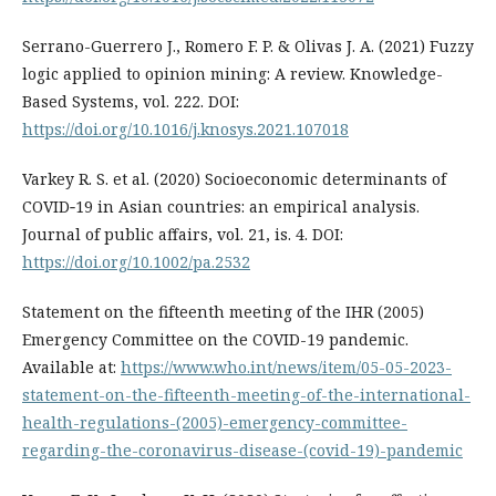
Serrano-Guerrero J., Romero F. P. & Olivas J. A. (2021) Fuzzy
logic applied to opinion mining: A review. Knowledge-
Based Systems, vol. 222. DOI:
https://doi.org/10.1016/j.knosys.2021.107018
Varkey R. S. et al. (2020) Socioeconomic determinants of
COVID‐19 in Asian countries: an empirical analysis.
Journal of public affairs, vol. 21, is. 4. DOI:
https://doi.org/10.1002/pa.2532
Statement on the fifteenth meeting of the IHR (2005)
Emergency Committee on the COVID-19 pandemic.
Available at:
https://www.who.int/news/item/05-05-2023-
statement-on-the-fifteenth-meeting-of-the-international-
health-regulations-(2005)-emergency-committee-
regarding-the-coronavirus-disease-(covid-19)-pandemic