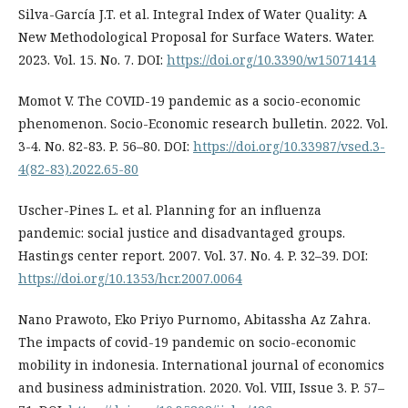
Silva-García J.T. et al. Integral Index of Water Quality: A
New Methodological Proposal for Surface Waters. Water.
2023. Vol. 15. No. 7. DOI:
https://doi.org/10.3390/w15071414
Momot V. The COVID-19 pandemic as a socio-economic
phenomenon. Socio-Economic research bulletin. 2022. Vol.
3-4. No. 82-83. P. 56–80. DOI:
https://doi.org/10.33987/vsed.3-
4(82-83).2022.65-80
Uscher-Pines L. et al. Planning for an influenza
pandemic: social justice and disadvantaged groups.
Hastings center report. 2007. Vol. 37. No. 4. P. 32–39. DOI:
https://doi.org/10.1353/hcr.2007.0064
Nano Prawoto, Eko Priyo Purnomo, Abitassha Az Zahra.
The impacts of covid-19 pandemic on socio-economic
mobility in indonesia. International journal of economics
and business administration. 2020. Vol. VIII, Issue 3. P. 57–