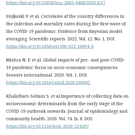
https://doi.org/10.32838/tnu-2663-6468/2020.4/17
Stojkoski V. et al. Correlates of the country differences in
the infection and mortality rates during the first wave of
the COVID-19 pandemic: Evidence from Bayesian model
averaging. Scientific reports. 2022. Vol. 12. No. 1. DOI:
https://doi.org/10.1038/s41598-022-10894-6
Mishra N. P. et al. Global impacts of pre- and post-COVID-
19 pandemic: focus on socio-economic consequences.
Sensors international. 2020. Vol. 1. DOI:
https://doi.org/10.1016/j.sintl.2020.100042
Khalatbari-Soltani S. et al.Importance of collecting data on
socioeconomic determinants from the early stage of the
COVID-19 outbreak onwards. Journal of epidemiology and
community health. 2020. Vol. 74. Is. 8. DOI:
https://doi.org/10.1136/jech-2020-214297