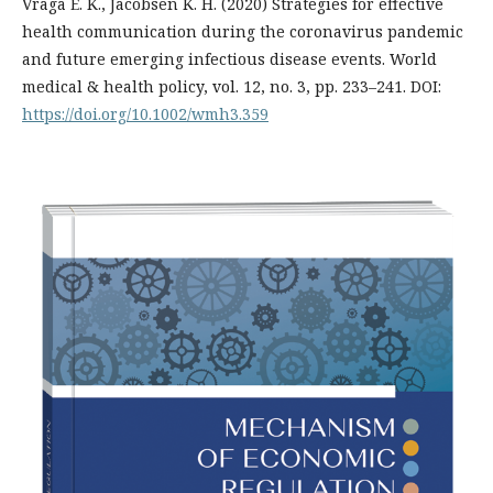
Vraga E. K., Jacobsen K. H. (2020) Strategies for effective
health communication during the coronavirus pandemic
and future emerging infectious disease events. World
medical & health policy, vol. 12, no. 3, pp. 233–241. DOI:
https://doi.org/10.1002/wmh3.359