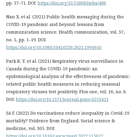
pp. 57–71. DOI:
https://doi.org/10.35808/ijeba/486
Nan X. et al. (2021) Public health messaging during the
COVID-19 pandemic and beyond: lessons from
communication science. Health communication, vol. 37,
no. 1, pp. 1–19. DOI:
https://doi.org/10.1080/10410236.2021.1994910
Park K. Y. et al. (2021) Respiratory virus surveillance in
Canada during the COVID-19 pandemic: an
epidemiological analysis of the effectiveness of pandemic-
related public health measures in reducing seasonal
respiratory viruses test positivity. Plos one, vol. 16, no. 6.
DOI:
https://doi.org/10.1371/journal.pone.0253451
Sá F. (2022) Do vaccinations reduce inequality in Covid-19
mortality? Evidence from England. Social science &
medicine, vol. 305. DOI:
https://doi.org/10.1016/j.socscimed.2022.115072