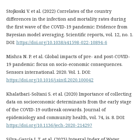
Stojkoski V. et al. (2022) Correlates of the country
differences in the infection and mortality rates during
the first wave of the COVID-19 pandemic: Evidence from
Bayesian model averaging. Scientific reports, vol. 12, no. 1.
DOI:
https://doi.org/10.1038/s41598-022-10894-6
Mishra N. P. et al. Global impacts of pre- and post-COVID-
19 pandemic: focus on socio-economic consequences.
Sensors international. 2020. Vol. 1. DOI:
https://doi.org/10.1016/j.sintl.2020.100042
Khalatbari-Soltani S. et al. (2020) Importance of collecting
data on socioeconomic determinants from the early stage
of the COVID-19 outbreak onwards. Journal of
epidemiology and community health, vol. 74, is. 8. DOI:
https://doi.org/10.1136/jech-2020-214297
Silva-García J. T. et al. (2023) Integral Index of Water