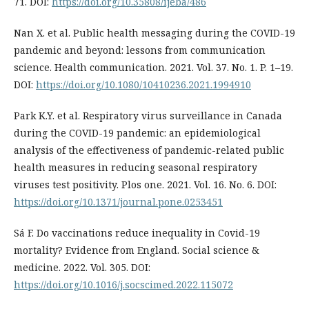
71. DOI:
https://doi.org/10.35808/ijeba/486
Nan X. et al. Public health messaging during the COVID-19
pandemic and beyond: lessons from communication
science. Health communication. 2021. Vol. 37. No. 1. P. 1–19.
DOI:
https://doi.org/10.1080/10410236.2021.1994910
Park K.Y. et al. Respiratory virus surveillance in Canada
during the COVID-19 pandemic: an epidemiological
analysis of the effectiveness of pandemic-related public
health measures in reducing seasonal respiratory
viruses test positivity. Plos one. 2021. Vol. 16. No. 6. DOI:
https://doi.org/10.1371/journal.pone.0253451
Sá F. Do vaccinations reduce inequality in Covid-19
mortality? Evidence from England. Social science &
medicine. 2022. Vol. 305. DOI:
https://doi.org/10.1016/j.socscimed.2022.115072