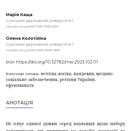
Марія Каща
Сумський державний університет
https://orcid.org/0000-0001-9055-8304
Олена Колотіліна
Сумський державний університет
https://orcid.org/0000-0002-8928-0859
https://doi.org/10.32782/mer.2023.102.01
DOI:
нечітка логіка, пандемія, медико-
Ключові слова:
соціальне забезпечення, регіони України,
ефективність
АНОТАЦІЯ
Не існує єдиної думки серед науковців щодо набору
детермінант, які вплинули на перебіг пандемії та