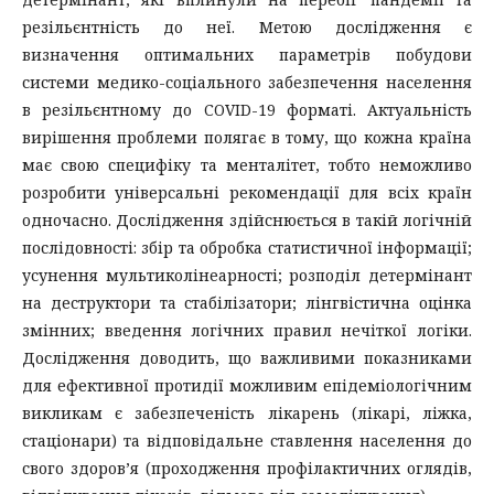
резільєнтність до неї. Метою дослідження є
визначення оптимальних параметрів побудови
системи медико-соціального забезпечення населення
в резільєнтному до COVID-19 форматі. Актуальність
вирішення проблеми полягає в тому, що кожна країна
має свою специфіку та менталітет, тобто неможливо
розробити універсальні рекомендації для всіх країн
одночасно. Дослідження здійснюється в такій логічній
послідовності: збір та обробка статистичної інформації;
усунення мультиколінеарності; розподіл детермінант
на деструктори та стабілізатори; лінгвістична оцінка
змінних; введення логічних правил нечіткої логіки.
Дослідження доводить, що важливими показниками
для ефективної протидії можливим епідеміологічним
викликам є забезпеченість лікарень (лікарі, ліжка,
стаціонари) та відповідальне ставлення населення до
свого здоров’я (проходження профілактичних оглядів,