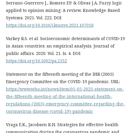
Serrano-Guerrero J., Romero F.P. & Olivas J.A. Fuzzy logic
applied to opinion mining: A review. Knowledge-Based
Systems. 2021. Vol. 222. DOI:
https://doi.org/10.1016/j.knosys.2021.107018
Varkey R.S. et al. Socioeconomic determinants of COVID‐19
in Asian countries: an empirical analysis. Journal of
public affairs. 2020. Vol. 21. Is. 4. DOI:
https://doi.org/10.1002/pa.2532
Statement on the fifteenth meeting of the IHR (2005)
Emergency Committee on the COVID-19 pandemic. URL:
https://www.who.int/news/item/05-05-2023-statement-on-
the-fifteenth-meeting-of-the-international-health-
regulations-(2005)-emergency-committee-regarding-the-
coronavirus-disease-(covid-19)-pandemic
Vraga E.K., Jacobsen K.H. Strategies for effective health
communication during the coronavirus pandemic and