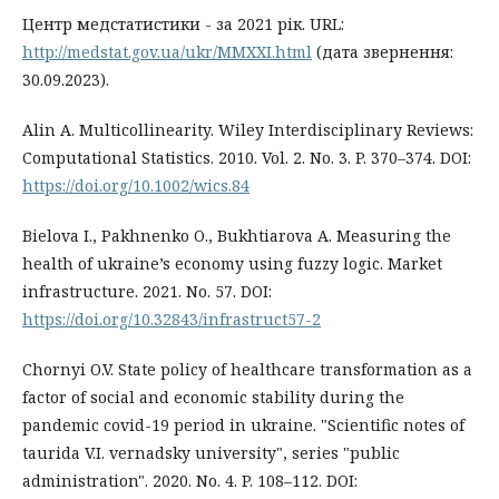
Центр медстатистики - за 2021 рік. URL:
http://medstat.gov.ua/ukr/MMXXI.html
(дата звернення:
30.09.2023).
Alin A. Multicollinearity. Wiley Interdisciplinary Reviews:
Computational Statistics. 2010. Vol. 2. No. 3. P. 370–374. DOI:
https://doi.org/10.1002/wics.84
Bielova I., Pakhnenko O., Bukhtiarova A. Measuring the
health of ukraine’s economy using fuzzy logic. Market
infrastructure. 2021. No. 57. DOI:
https://doi.org/10.32843/infrastruct57-2
Chornyi O.V. State policy of healthcare transformation as a
factor of social and economic stability during the
pandemic covid-19 period in ukraine. "Scientific notes of
taurida V.I. vernadsky university", series "public
administration". 2020. No. 4. P. 108–112. DOI: