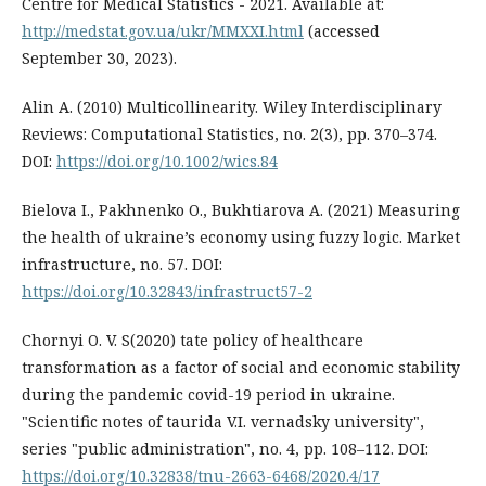
Centre for Medical Statistics - 2021. Available at:
http://medstat.gov.ua/ukr/MMXXI.html
(accessed
September 30, 2023).
Alin A. (2010) Multicollinearity. Wiley Interdisciplinary
Reviews: Computational Statistics, no. 2(3), pp. 370–374.
DOI:
https://doi.org/10.1002/wics.84
Bielova I., Pakhnenko O., Bukhtiarova A. (2021) Measuring
the health of ukraine’s economy using fuzzy logic. Market
infrastructure, no. 57. DOI:
https://doi.org/10.32843/infrastruct57-2
Chornyi O. V. S(2020) tate policy of healthcare
transformation as a factor of social and economic stability
during the pandemic covid-19 period in ukraine.
"Scientific notes of taurida V.I. vernadsky university",
series "public administration", no. 4, pp. 108–112. DOI:
https://doi.org/10.32838/tnu-2663-6468/2020.4/17