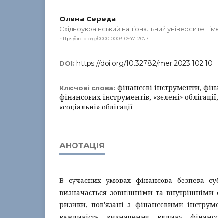
Олена Середа
Східноукраїнський національний університет і
https://orcid.org/0000-0003-0547-2077
https://doi.org/10.32782/mer.2023.102.10
DOI:
фінансові інструменти, фін
Ключові слова:
фінансових інструментів, «зелені» облігації
«соціальні» облігації
АНОТАЦІЯ
В сучасних умовах фінансова безпека суб
визначається зовнішніми та внутрішніми
ризики, пов'язані з фінансовими інструм
важливість визначення впливу фінанс