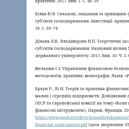
практики. 2017. Вип. 1. С. 46–59.
Біляк Ю.В. Складові, завдання та принципи 
суб'єктів господарювання. Інвестиції: практик
16. С. 69–74.
Дікань Л.В., Владімірова Н.П. Теоретичні за
суб’єктів господарювання. Науковий вісник 
державного університету. 2015. Вип. 10. Ч. 3. 
Мельник С.І. Управління фінансовою безпеко
методологія, практика: монографія. Львів: «Ра
Браун Р., Лі Н. Теорія та практика фінансов
малих і середніх підприємств. Довідковий
ОЕСР та Європейської комісії на тему «Коли
фінансові інструменти», Париж, Франція. 2018
https://www.oecd.org/cfe/regionaldevelopmen
financial-instruments.pdf
(дата звернення: 03.