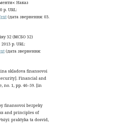
ументи»: Наказ
0 р. URL:
Text
(дата звернення: 03.
ку 32 (МСБО 32)
 2013 р. URL:
ext
(дата звернення:
siina skladova finansovoi
ecurity]. Financial and
 no. 1, рр. 46–59. [in
ypy finansovoi bezpeky
s and principles of
tsiyi: praktyka ta dosvid,