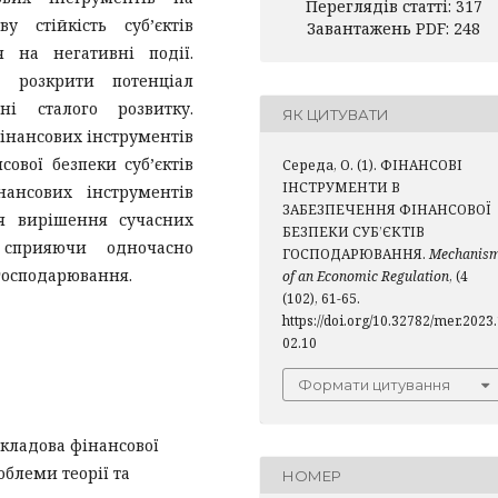
Переглядів статті: 317
у стійкість суб’єктів
Завантажень PDF: 248
я на негативні події.
 розкрити потенціал
ні сталого розвитку.
ЯК ЦИТУВАТИ
інансових інструментів
ової безпеки суб’єктів
Середа, О. (1). ФІНАНСОВІ
ІНСТРУМЕНТИ В
нансових інструментів
ЗАБЕЗПЕЧЕННЯ ФІНАНСОВОЇ
ля вирішення сучасних
БЕЗПЕКИ СУБ’ЄКТІВ
 сприяючи одночасно
ГОСПОДАРЮВАННЯ.
Mechanis
 господарювання.
of an Economic Regulation
, (4
(102), 61-65.
https://doi.org/10.32782/mer.2023
02.10
Формати цитування
складова фінансової
облеми теорії та
НОМЕР