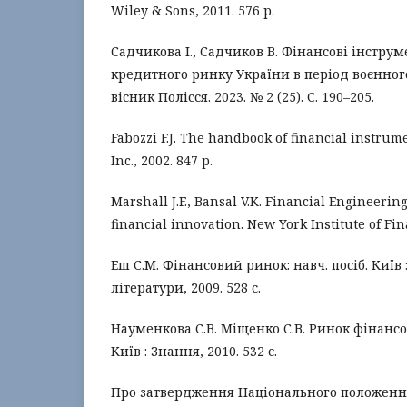
Wiley & Sons, 2011. 576 p.
Садчикова І., Садчиков В. Фінансові інстру
кредитного ринку України в період воєнног
вісник Полісся. 2023. № 2 (25). С. 190–205.
Fabozzi F.J. The handbook of financial instrum
Inc., 2002. 847 p.
Marshall J.F., Bansal V.K. Financial Engineerin
financial innovation. New York Institute of Fin
Еш С.М. Фінансовий ринок: навч. посіб. Київ 
літератури, 2009. 528 с.
Науменкова С.В. Міщенко С.В. Ринок фінансов
Київ : Знання, 2010. 532 с.
Про затвердження Національного положення