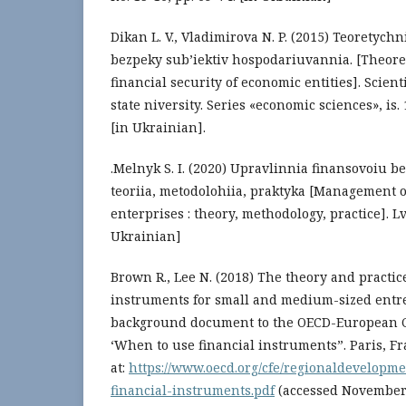
Dikan L. V., Vladimirova N. P. (2015) Teoretych
bezpeky sub’iektiv hospodariuvannia. [Theoret
financial security of economic entities]. Scient
state niversity. Series «economic sciences», is. 
[in Ukrainian].
.Melnyk S. I. (2020) Upravlinnia finansovoiu b
teoriia, metodolohiia, praktyka [Management of
enterprises : theory, methodology, practice]. Lvi
Ukrainian]
Brown R., Lee N. (2018) The theory and practice
instruments for small and medium-sized entre
background document to the OECD-European 
‘When to use financial instruments”. Paris, Fra
at:
https://www.oecd.org/cfe/regionaldevelop
financial-instruments.pdf
(accessed November 3