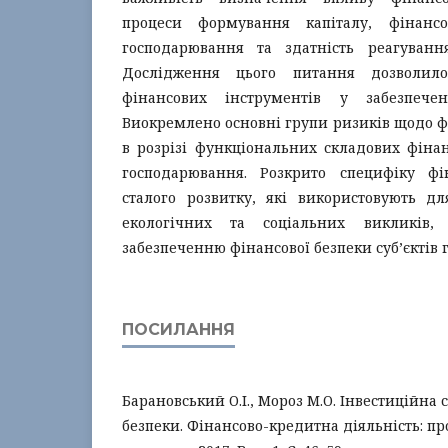
процеси формування капіталу, фінансов
господарювання та здатність реагуванн
Дослідження цього питання дозволило
фінансових інструментів у забезпечен
Виокремлено основні групи ризиків щодо ф
в розрізі функціональних складових фінанс
господарювання. Розкрито специфіку фі
сталого розвитку, які використовують д
екологічних та соціальних викликів,
забезпеченню фінансової безпеки суб’єктів
ПОСИЛАННЯ
Барановський О.І., Мороз М.О. Інвестиційна 
безпеки. Фінансово-кредитна діяльність: пр