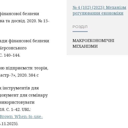
№ 4 (102) (2023): Механiзм
регулювання економiки
фінансової безпеки
а та досвід. 2020. № 15-
РОЗДІЛ
МАКРОЕКОНОМІЧНІ
сади фінансової безпеки
МЕХАНІЗМИ
Херсонського
С. 140–144.
ю підприємств: теорія,
стр-7», 2020. 384 с
их інструментів для
 документ для семінару
 використовувати
. С. 1–42. URL:
t/Brown_When-to-use-
11.2023).