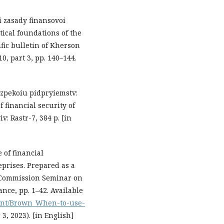
ni zasady finansovoi
ical foundations of the
ific bulletin of Kherson
10, part 3, рр. 140–144.
ezpekoiu pidpryiemstv:
 financial security of
v: Rastr-7, 384 р. [in
 of financial
prises. Рrepared as a
Commission Seminar on
nce, рр. 1–42. Available
ment/Brown_When-to-use-
, 2023). [in English]