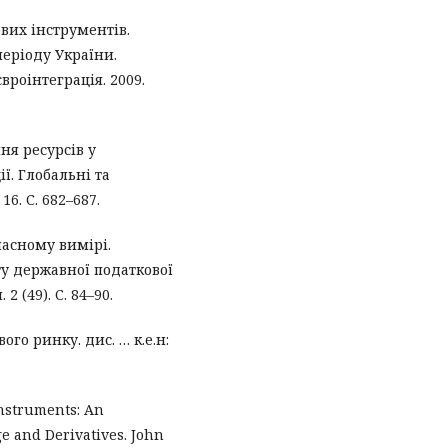
вих інструментів.
еріоду України.
вроінтеграція. 2009.
ня ресурсів у
ї. Глобальні та
6. С. 682–687.
часному вимірі.
у державної податкової
2 (49). С. 84–90.
го ринку. дис. … к.е.н:
nstruments: An
ge and Derivatives. John