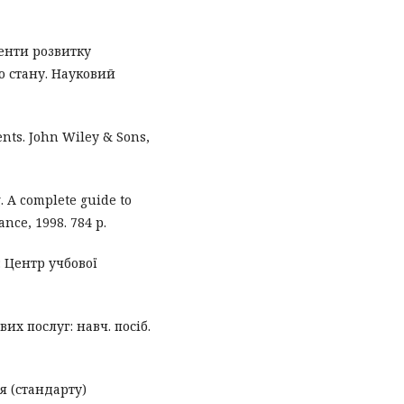
менти розвитку
о стану. Науковий
ents. John Wiley & Sons,
g. A complete guide to
ance, 1998. 784 р.
: Центр учбової
их послуг: навч. посіб.
 (стандарту)