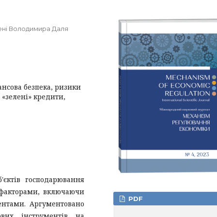
мені Володимира Даля
ансова безпека, ризики
, «зелені» кредити,
'єктів господарювання
 факторами, включаючи
PDF
ентами. Аргументовано
ових інструментів на