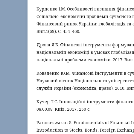
Бурденко І.М. Особливості визнання фінансо
Соціально-економічні проблеми сучасного п
Фінансовий ринок України: глобалізація та є
Вип.1(69). С. 454–460.
Дропа Я.Б. Фінансові інструменти формуван
національній економіці в умовах глобалізаці
національні проблеми економіки. 2017. Вип. 1
Коваленко Ю.М. Фінансові інструменти в су
Науковий вісник Національного університет
служби України (економіка, право). 2010. Вип. 
Кучер Т.С. Інноваційні інструменти фінансово
08.00.08. Київ, 2017, 230 с.
Parameswaran S. Fundamentals of Financial I
Introduction to Stocks, Bonds, Foreign Exchan