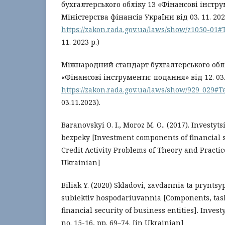
бухгалтерського обліку 13 «Фінансові інстр
Міністерства фінансів України від 03. 11. 202
https://zakon.rada.gov.ua/laws/show/z1050-01#
11. 2023 р.)
Міжнародний стандарт бухгалтерського облі
«Фінансові інструменти: подання» від 12. 03.
https://zakon.rada.gov.ua/laws/show/929_029#T
03.11.2023).
Baranovskyi О. І., Moroz M. O.. (2017). Investyt
bezpeky [Investment components of financial s
Credit Activity Problems of Theory and Practice,
Ukrainian]
Biliak Y. (2020) Skladovi, zavdannia ta prynts
subiektiv hospodariuvannia [Components, task
financial security of business entities]. Investy
no. 15-16, pp. 69–74. [in Ukrainian]